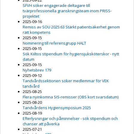
2025-09-22
SFVH söker engagerade deltagare till
tvärprofessionella granskningsteam inom PRISS-
projektet
2025-09-16
Remiss av SOU 2025:63 Stärkt patientsäkerhet genom
rätt kompetens
2025-09-15
Nominering till referensgrupp HALT
2025-09-15
Sök Kiiltos stipendium för hygiensjuksköterskor - nytt
datum
2025-09-15
Nyhetsbrev 179
2025-09-12
Tandvårdssektionen söker medlemmar för VEK
tandvård
2025-08-25
Flera nyinkomna SIS-remisser (OBS kort svarsdatum)
2025-08-20
Tandvårdens Hygiensymposium 2025
2025-08-19
Efterlysningar och påminnelser - sök stipendium och
chanser att påverka
2025-07-21