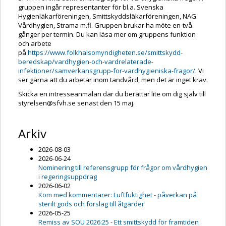
gruppen ingår representanter för bl.a. Svenska
Hygienläkarföreningen, Smittskyddsläkarföreningen, NAG
Vårdhygien, Strama m.fl. Gruppen brukar ha möte en-två
gånger per termin. Du kan läsa mer om gruppens funktion
och arbete
på
https://www.folkhalsomyndigheten.se/smittskydd-
beredskap/vardhygien-och-vardrelaterade-
infektioner/samverkansgrupp-for-vardhygieniska-fragor/
. Vi
ser gärna att du arbetar inom tandvård, men det är inget krav.
Skicka en intresseanmälan där du berättar lite om dig själv till
styrelsen@sfvh.se senast den 15 maj.
Arkiv
2026-08-03
2026-06-24
Nominering till referensgrupp för frågor om vårdhygien
i regeringsuppdrag
2026-06-02
Kom med kommentarer: Luftfuktighet - påverkan på
sterilt gods och förslag till åtgärder
2026-05-25
Remiss av SOU 2026:25 - Ett smittskydd för framtiden