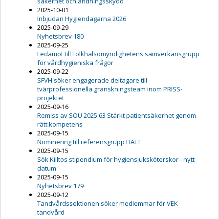
säkerhet och andningsskydd
2025-10-01
Inbjudan Hygiendagarna 2026
2025-09-29
Nyhetsbrev 180
2025-09-25
Ledamot till Folkhälsomyndighetens samverkansgrupp
för vårdhygieniska frågor
2025-09-22
SFVH söker engagerade deltagare till
tvärprofessionella granskningsteam inom PRISS-
projektet
2025-09-16
Remiss av SOU 2025:63 Stärkt patientsäkerhet genom
rätt kompetens
2025-09-15
Nominering till referensgrupp HALT
2025-09-15
Sök Kiiltos stipendium för hygiensjuksköterskor - nytt
datum
2025-09-15
Nyhetsbrev 179
2025-09-12
Tandvårdssektionen söker medlemmar för VEK
tandvård