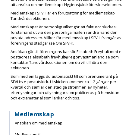
att ansöka om medlemskap i Hygiensjuksköterskesektionen.
Medlemskap i SFVH är en förutsättning för medlemsskap i
Tandvårdssektionen.
Medlemskapet är personligt vilket gör att fakturor skickas i
första hand ut via den personliga mailen i andra hand den
privata adressen. Villkor för medlemsskap i SFVH framgår av
föreningens stadgar (se Om SFVH).
Ansökan går till föreningens kassör
Elisabeth Freyhult
med e-
postadress
elisabeth.freyhult@regionvastmanland.se
som
kontaktar Tandvårdssektionen om du vill tillhöra den
sektionen.
Som medlem läggs du automatiskt till som prenumerant på
SFVH:s e-postutskick. Utskicken kommer ca
1-2 gånger per
kvartal och samlar den stadiga strömmen av nyheter,
efterlysningar och utlysningar som publiceras på hemsidan
och extramaterial som länkar och tips.
Medlemskap
Ansökan om medlemskap
Medlemsavgift