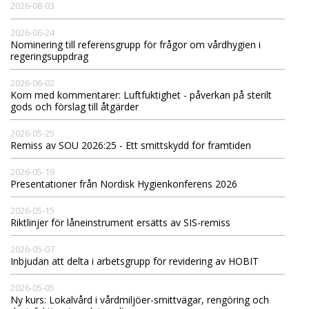
2026-08-03
2026-06-24
Nominering till referensgrupp för frågor om vårdhygien i
regeringsuppdrag
2026-06-02
Kom med kommentarer: Luftfuktighet - påverkan på sterilt
gods och förslag till åtgärder
2026-05-25
Remiss av SOU 2026:25 - Ett smittskydd för framtiden
2026-05-19
Presentationer från Nordisk Hygienkonferens 2026
2026-05-15
Riktlinjer för låneinstrument ersätts av SIS-remiss
2026-05-07
Inbjudan att delta i arbetsgrupp för revidering av HOBIT
2026-05-05
Ny kurs: Lokalvård i vårdmiljöer-smittvägar, rengöring och