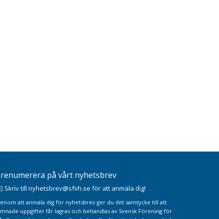
renumerera på vårt nyhetsbrev
️ Skriv till nyhetsbrev@sfvh.se för att anmäla dig!
enom att anmäla dig för nyhetsbrev ger du ditt samtycke till att
ämnade uppgifter får lagras och behandlas av Svensk Förening för