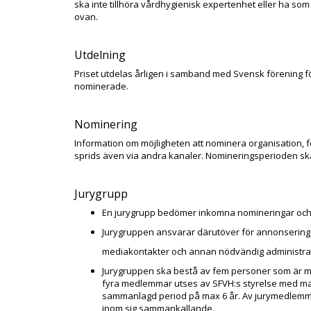
ska inte tillhöra vårdhygienisk expertenhet eller ha som
ovan.
Utdelning
Priset utdelas årligen i samband med Svensk förening fo
nominerade.
Nominering
Information om möjligheten att nominera organisation, 
sprids även via andra kanaler. Nomineringsperioden ska 
Jurygrupp
En jurygrupp bedömer inkomna nomineringar och 
Jurygruppen ansvarar därutöver för annonsering
mediakontakter och annan nödvändig administra
Jurygruppen ska bestå av fem personer som är m
fyra medlemmar utses av SFVH:s styrelse med mandatp
sammanlagd period på max 6 år. Av jurymedlemm
inom sig sammankallande.