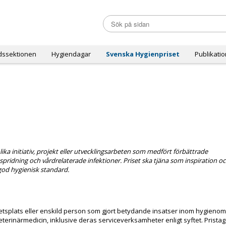
dssektionen
Hygiendagar
Svenska Hygienpriset
Publikati
a initiativ, projekt eller utvecklingsarbeten som medfört förbättrade
spridning och vårdrelaterade infektioner. Priset ska tjäna som inspiration oc
god hygienisk standard.
arbetsplats eller enskild person som gjort betydande insatser inom hygienom
veterinärmedicin, inklusive deras serviceverksamheter enligt syftet. Prista