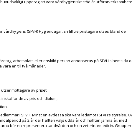
 huvudsakligt uppdrag att vara vårdhygieniskt stöd åt utförarverksamhete
̈r vårdhygiens (SFVH) Hygiendagar. En till tre pristagare utses bland de
företag, arbetsplats eller enskild person annonseras på SFVH:s hemsida o
vara en till två månader.
utser mottagare av priset.
, inskaffande av pris och diplom,
tion.
edlemmar i SFVH. Minst en avdessa ska vara ledamot i SFVH:s styrelse. Ö
eriod på 2 år där hälften väljs udda år och hälften jämna år, med
arna bör en representera tandvården och en veterinärmedicin. Gruppen