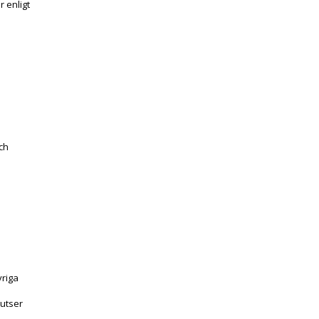
r enligt
ch
vriga
 utser