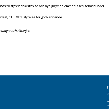
nas till
styrelsen@sfvh.se
och nya jurymedlemmar utses senast under
udget, till SFVH:s styrelse för godkännande.
stadgar och riktlinjer.
P
✉
G
l