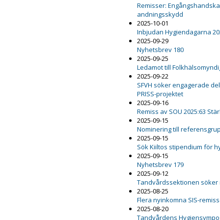
Remisser: Engångshandskar,
andningsskydd
2025-10-01
Inbjudan Hygiendagarna 20
2025-09-29
Nyhetsbrev 180
2025-09-25
Ledamot till Folkhälsomynd
2025-09-22
SFVH söker engagerade delt
PRISS-projektet
2025-09-16
Remiss av SOU 2025:63 Stär
2025-09-15
Nominering till referensgru
2025-09-15
Sök Kiiltos stipendium för 
2025-09-15
Nyhetsbrev 179
2025-09-12
Tandvårdssektionen söker
2025-08-25
Flera nyinkomna SIS-remiss
2025-08-20
Tandvårdens Hygiensympo