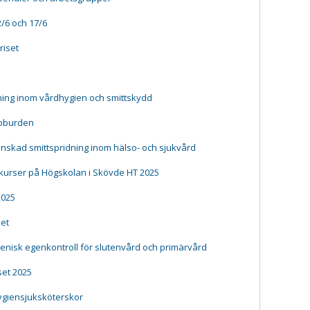
/6 och 17/6
riset
ing inom vårdhygien och smittskydd
ioburden
inskad smittspridning inom hälso- och sjukvård
 kurser på Högskolan i Skövde HT 2025
2025
het
enisk egenkontroll för slutenvård och primärvård
set 2025
hygiensjuksköterskor