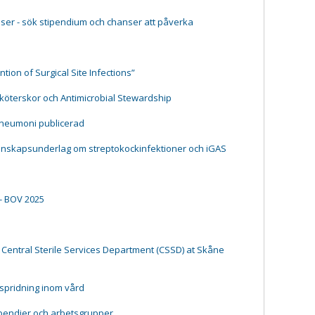
ser - sök stipendium och chanser att påverka
tion of Surgical Site Infections”
ksköterskor och Antimicrobial Stewardship
pneumoni publicerad
kunskapsunderlag om streptokockinfektioner och iGAS
- BOV 2025
 Central Sterile Services Department (CSSD) at Skåne
tspridning inom vård
ipendier och arbetsgrupper