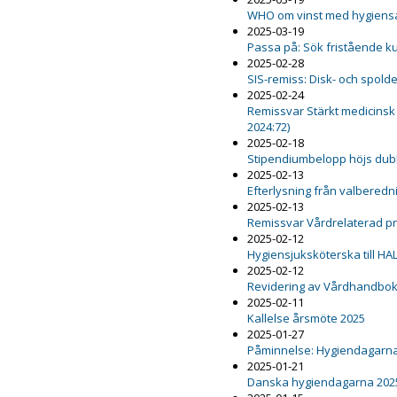
WHO om vinst med hygiensa
2025-03-19
Passa på: Sök fristående k
2025-02-28
SIS-remiss: Disk- och spold
2025-02-24
Remissvar Stärkt medicinsk
2024:72)
2025-02-18
Stipendiumbelopp höjs dub
2025-02-13
Efterlysning från valbered
2025-02-13
Remissvar Vårdrelaterad 
2025-02-12
Hygiensjuksköterska till HA
2025-02-12
Revidering av Vårdhandboke
2025-02-11
Kallelse årsmöte 2025
2025-01-27
Påminnelse: Hygiendagarna
2025-01-21
Danska hygiendagarna 202