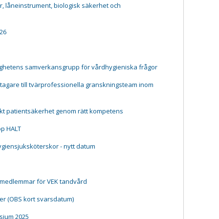
 låneinstrument, biologisk säkerhet och
26
ighetens samverkansgrupp för vårdhygieniska frågor
agare till tvärprofessionella granskningsteam inom
kt patientsäkerhet genom rätt kompetens
pp HALT
hygiensjuksköterskor - nytt datum
 medlemmar för VEK tandvård
er (OBS kort svarsdatum)
sium 2025