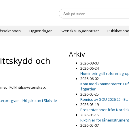
dssektionen
Hygiendagar
Svenska Hygienpriset
Publikatione
Arkiv
ittskydd och
2026-08-03
2026-06-24
Nominering till referensgru
2026-06-02
Kom med kommentarer: Luftfu
met i Folkhälsovetenskap,
åtgärder
2026-05-25
Remiss av SOU 2026:25 - Ett
terprogram - Högskolan i Skövde
2026-05-19
Presentationer från Nordis
2026-05-15
Riktlinjer för låneinstrumen
2026-05-07