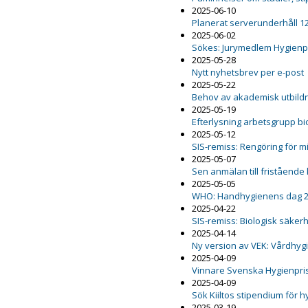
2025-06-10
Planerat serverunderhåll 12
2025-06-02
Sökes: Jurymedlem Hygienp
2025-05-28
Nytt nyhetsbrev per e-post
2025-05-22
Behov av akademisk utbildn
2025-05-19
Efterlysning arbetsgrupp b
2025-05-12
SIS-remiss: Rengöring för m
2025-05-07
Sen anmälan till fristående
2025-05-05
WHO: Handhygienens dag 
2025-04-22
SIS-remiss: Biologisk säker
2025-04-14
Ny version av VEK: Vårdhygi
2025-04-09
Vinnare Svenska Hygienpri
2025-04-09
Sök Kiiltos stipendium för 
2025-03-19