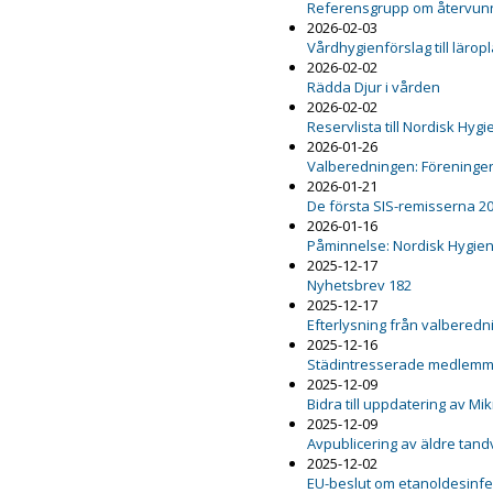
Referensgrupp om återvunn
2026-02-03
Vårdhygienförslag till lärop
2026-02-02
Rädda Djur i vården
2026-02-02
Reservlista till Nordisk Hy
2026-01-26
Valberedningen: Föreninge
2026-01-21
De första SIS-remisserna 2
2026-01-16
Påminnelse: Nordisk Hygie
2025-12-17
Nyhetsbrev 182
2025-12-17
Efterlysning från valbered
2025-12-16
Städintresserade medlemm
2025-12-09
Bidra till uppdatering av M
2025-12-09
Avpublicering av äldre ta
2025-12-02
EU-beslut om etanoldesinfekt