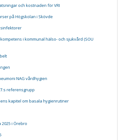
tsningar och kostnaden för VRI
urser på Högskolan i Skövde
esinfektorer
 kompetens i kommunal hälso- och sjukvård (SOU
belt
ningen
pneumoni NAG vårdhygien
LT:s referensgrupp
ns kapitel om basala hygienrutiner
 2025 i Örebro
5