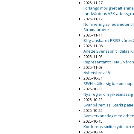
2025-11-27
Förlängd möjlighet att anmäl
tandvårdens VEK-arbetsgr
2025-11-17
Nominering av ledamöter ti
Stramaarbete
2025-11-11
Bli granskare i PRISS våren
2025-11-06
Anette Svensson tilldelas K
2025-11-03
Representant till NAG vård
2025-11-03
Nyhetsbrev 181
2025-10-31
SFVH ställer sig bakom upp
2025-10-31
Nya regler om yrkesmässig
2025-10-23
Svar på remiss: Stärkt pat
2025-10-22
Samverkansdag med arbets
2025-10-15
Konferens smittskydd och 
2025-10-14