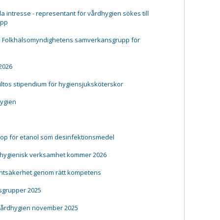
a intresse - representant för vårdhygien sökes till
upp
ll Folkhälsomyndighetens samverkansgrupp för
 2026
iiltos stipendium för hygiensjuksköterskor
hygien
rop för etanol som desinfektionsmedel
 hygienisk verksamhet kommer 2026
ientsäkerhet genom rätt kompetens
grupper 2025
vårdhygien november 2025