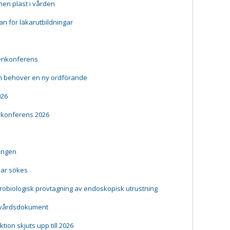
en plast i vården
lan för läkarutbildningar
gienkonferens
n behöver en ny ordförande
026
nkonferens 2026
ningen
ar sökes
ikrobiologisk provtagning av endoskopisk utrustning
ndvårdsdokument
ion skjuts upp till 2026