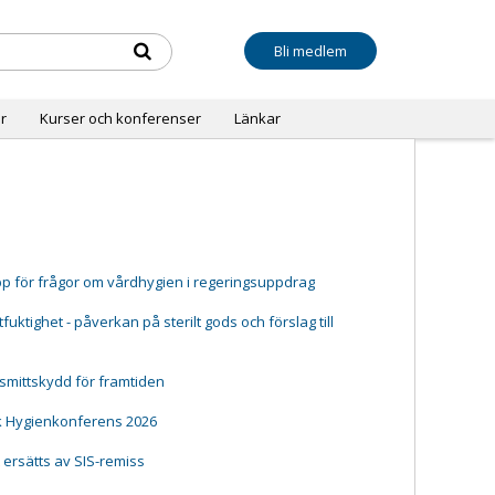
Bli medlem
r
Kurser och konferenser
Länkar
pp för frågor om vårdhygien i regeringsuppdrag
ktighet - påverkan på sterilt gods och förslag till
 smittskydd för framtiden
k Hygienkonferens 2026
t ersätts av SIS-remiss