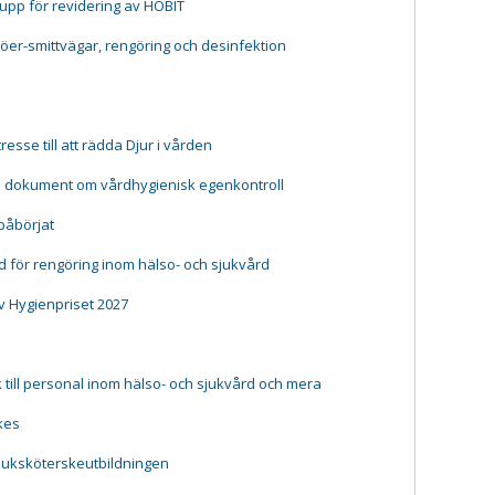
rupp för revidering av HOBIT
jöer-smittvägar, rengöring och desinfektion
resse till att rädda Djur i vården
e dokument om vårdhygienisk egenkontroll
påbörjat
 för rengöring inom hälso- och sjukvård
v Hygienpriset 2027
till personal inom hälso- och sjukvård och mera
kes
juksköterskeutbildningen