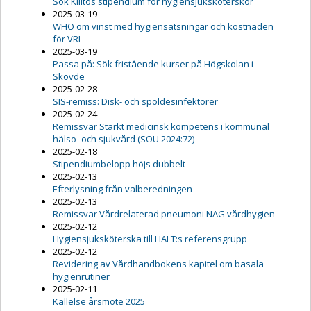
Sök Kiiltos stipendium för hygiensjuksköterskor
2025-03-19
WHO om vinst med hygiensatsningar och kostnaden
för VRI
2025-03-19
Passa på: Sök fristående kurser på Högskolan i
Skövde
2025-02-28
SIS-remiss: Disk- och spoldesinfektorer
2025-02-24
Remissvar Stärkt medicinsk kompetens i kommunal
hälso- och sjukvård (SOU 2024:72)
2025-02-18
Stipendiumbelopp höjs dubbelt
2025-02-13
Efterlysning från valberedningen
2025-02-13
Remissvar Vårdrelaterad pneumoni NAG vårdhygien
2025-02-12
Hygiensjuksköterska till HALT:s referensgrupp
2025-02-12
Revidering av Vårdhandbokens kapitel om basala
hygienrutiner
2025-02-11
Kallelse årsmöte 2025