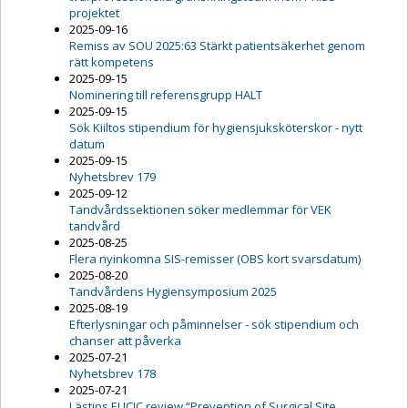
projektet
2025-09-16
Remiss av SOU 2025:63 Stärkt patientsäkerhet genom
rätt kompetens
2025-09-15
Nominering till referensgrupp HALT
2025-09-15
Sök Kiiltos stipendium för hygiensjuksköterskor - nytt
datum
2025-09-15
Nyhetsbrev 179
2025-09-12
Tandvårdssektionen söker medlemmar för VEK
tandvård
2025-08-25
Flera nyinkomna SIS-remisser (OBS kort svarsdatum)
2025-08-20
Tandvårdens Hygiensymposium 2025
2025-08-19
Efterlysningar och påminnelser - sök stipendium och
chanser att påverka
2025-07-21
Nyhetsbrev 178
2025-07-21
Lästips EUCIC review “Prevention of Surgical Site