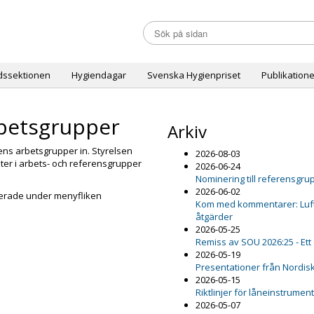
dssektionen
Hygiendagar
Svenska Hygienpriset
Publikatione
betsgrupper
Arkiv
ens arbetsgrupper in. Styrelsen
2026-08-03
er i arbets- och referensgrupper
2026-06-24
Nominering till referensgru
2026-06-02
icerade under menyfliken
Kom med kommentarer: Luftfu
åtgärder
2026-05-25
Remiss av SOU 2026:25 - Ett
2026-05-19
Presentationer från Nordis
2026-05-15
Riktlinjer för låneinstrumen
2026-05-07