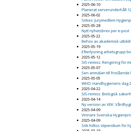
2025-06-10
Planerat serverunderhåll 12
2025-06-02
Sökes: Jurymedlem Hygienp
2025-05-28
Nytt nyhetsbrev per e-post
2025-05-22
Behov av akademisk utbildn
2025-05-19
Efterlysning arbetsgrupp b
2025-05-12
SIS-remiss: Rengöring för m
2025-05-07
Sen anmälan till fristående
2025-05-05
WHO: Handhygienens dag 
2025-04-22
SIS-remiss: Biologisk säker
2025-04-14
Ny version av VEK: Vårdhygi
2025-04-09
Vinnare Svenska Hygienpri
2025-04-09
Sök Kiiltos stipendium för 
2025-03-19