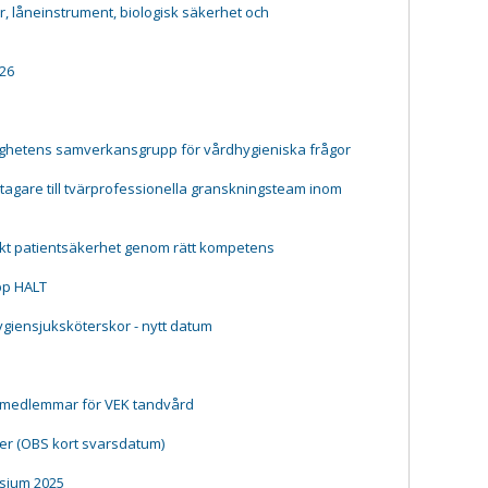
 låneinstrument, biologisk säkerhet och
26
ighetens samverkansgrupp för vårdhygieniska frågor
agare till tvärprofessionella granskningsteam inom
kt patientsäkerhet genom rätt kompetens
pp HALT
hygiensjuksköterskor - nytt datum
 medlemmar för VEK tandvård
er (OBS kort svarsdatum)
sium 2025