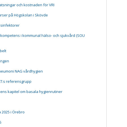
tsningar och kostnaden för VRI
urser på Högskolan i Skövde
esinfektorer
 kompetens i kommunal hälso- och sjukvård (SOU
belt
ningen
pneumoni NAG vårdhygien
LT:s referensgrupp
ns kapitel om basala hygienrutiner
 2025 i Örebro
5