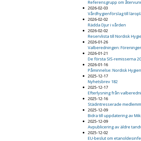
Referensgrupp om återvunn
2026-02-03
Vårdhygienförslag till lärop
2026-02-02
Rädda Djur i vården
2026-02-02
Reservlista till Nordisk Hy
2026-01-26
Valberedningen: Föreninge
2026-01-21
De första SIS-remisserna 2
2026-01-16
Påminnelse: Nordisk Hygie
2025-12-17
Nyhetsbrev 182
2025-12-17
Efterlysning från valbered
2025-12-16
Städintresserade medlemm
2025-12-09
Bidra till uppdatering av M
2025-12-09
Avpublicering av äldre ta
2025-12-02
EU-beslut om etanoldesinfekt