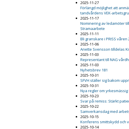
2025-11-27
Förlängd möjlighet att anmäl
tandvårdens VEK-arbetsgr
2025-11-17
Nominering av ledamöter ti
Stramaarbete
2025-11-11
Bli granskare i PRISS våren
2025-11-06
Anette Svensson tilldelas K
2025-11-03
Representant till NAG vård
2025-11-03
Nyhetsbrev 181
2025-10-31
SFVH ställer sig bakom upp
2025-10-31
Nya regler om yrkesmässig
2025-10-23
Svar på remiss: Stärkt pat
2025-10-22
Samverkansdag med arbets
2025-10-15
Konferens smittskydd och 
2025-10-14