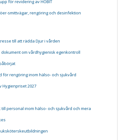
rupp för revidering av HOBIT
jöer-smittvägar, rengöring och desinfektion
resse till att rädda Djur i vården
e dokument om vårdhygienisk egenkontroll
påbörjat
 för rengöring inom hälso- och sjukvård
v Hygienpriset 2027
till personal inom hälso- och sjukvård och mera
kes
juksköterskeutbildningen