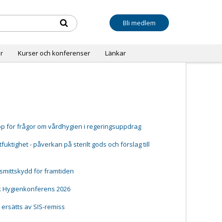
Bli medlem
r
Kurser och konferenser
Länkar
pp för frågor om vårdhygien i regeringsuppdrag
ktighet - påverkan på sterilt gods och förslag till
 smittskydd för framtiden
k Hygienkonferens 2026
t ersätts av SIS-remiss