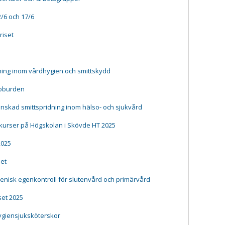
/6 och 17/6
riset
ing inom vårdhygien och smittskydd
ioburden
inskad smittspridning inom hälso- och sjukvård
 kurser på Högskolan i Skövde HT 2025
2025
het
enisk egenkontroll för slutenvård och primärvård
set 2025
hygiensjuksköterskor