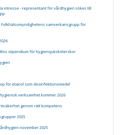
a intresse - representant för vårdhygien sökes till
upp
ll Folkhälsomyndighetens samverkansgrupp för
 2026
iiltos stipendium för hygiensjuksköterskor
hygien
rop för etanol som desinfektionsmedel
 hygienisk verksamhet kommer 2026
ientsäkerhet genom rätt kompetens
grupper 2025
vårdhygien november 2025