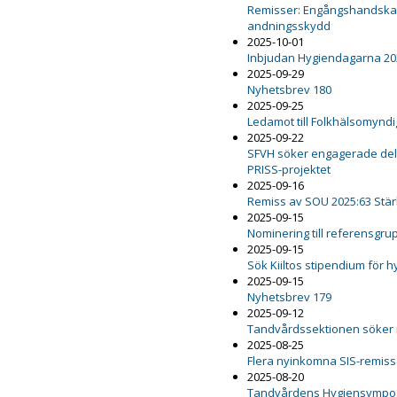
Remisser: Engångshandskar,
andningsskydd
2025-10-01
Inbjudan Hygiendagarna 20
2025-09-29
Nyhetsbrev 180
2025-09-25
Ledamot till Folkhälsomynd
2025-09-22
SFVH söker engagerade delt
PRISS-projektet
2025-09-16
Remiss av SOU 2025:63 Stär
2025-09-15
Nominering till referensgru
2025-09-15
Sök Kiiltos stipendium för 
2025-09-15
Nyhetsbrev 179
2025-09-12
Tandvårdssektionen söker
2025-08-25
Flera nyinkomna SIS-remiss
2025-08-20
Tandvårdens Hygiensympo