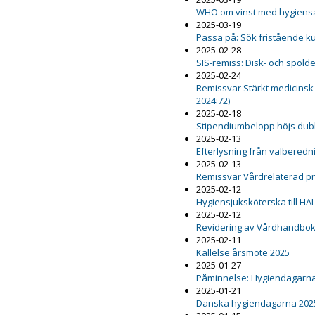
WHO om vinst med hygiensa
2025-03-19
Passa på: Sök fristående k
2025-02-28
SIS-remiss: Disk- och spold
2025-02-24
Remissvar Stärkt medicinsk
2024:72)
2025-02-18
Stipendiumbelopp höjs dub
2025-02-13
Efterlysning från valbered
2025-02-13
Remissvar Vårdrelaterad 
2025-02-12
Hygiensjuksköterska till HA
2025-02-12
Revidering av Vårdhandboke
2025-02-11
Kallelse årsmöte 2025
2025-01-27
Påminnelse: Hygiendagarna
2025-01-21
Danska hygiendagarna 202