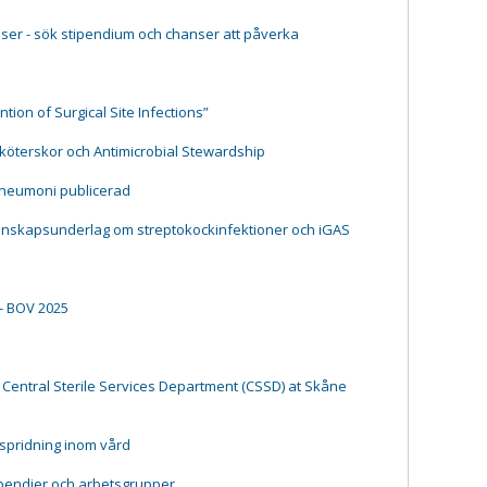
ser - sök stipendium och chanser att påverka
tion of Surgical Site Infections”
ksköterskor och Antimicrobial Stewardship
pneumoni publicerad
kunskapsunderlag om streptokockinfektioner och iGAS
- BOV 2025
 Central Sterile Services Department (CSSD) at Skåne
tspridning inom vård
ipendier och arbetsgrupper