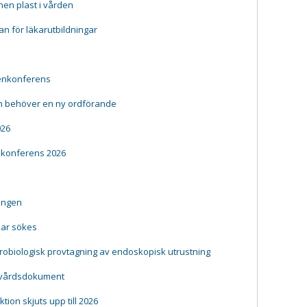
en plast i vården
lan för läkarutbildningar
gienkonferens
n behöver en ny ordförande
026
nkonferens 2026
ningen
ar sökes
ikrobiologisk provtagning av endoskopisk utrustning
ndvårdsdokument
ion skjuts upp till 2026