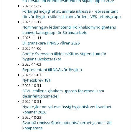
EU-beslut om etanoldesinfektion skjuts upp till 2026
2025-11-27
Förlängd möjlighet att anmäla intresse - representant
för vårdhygien sökes till tandvårdens VEK-arbetsgrupp
2025-11-17
Nominering av ledamöter till Folkhälsomyndighetens
samverkansgrupp för Stramaarbete
2025-11-11
Bli granskare i PRISS våren 2026
2025-11-06
Anette Svensson tilldelas Kiiltos stipendium för
hygiensjuksköterskor
2025-11-03
Representant till NAG vårdhygien
2025-11-03
Nyhetsbrev 181
2025-10-31
SFVH ställer sig bakom upprop för etanol som
desinfektionsmedel
2025-10-31
Nya regler om yrkesmässig hygienisk verksamhet
kommer 2026
2025-10-23
Svar på remiss: Stärkt patientsäkerhet genom rätt
kompetens