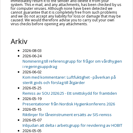
immediately return it to the sender and delete it from your
system. This e-mail, and any attachments, has been checked by us
for computer viruses. Although none have been detected we
cannot guarantee that it is completely free from such problems
and we do not accept any liability for loss or damage that may be
caused. We would therefore advise you to carry out your own
virus checks before opening any attachments.
Arkiv
2026-08-03
2026-06-24
Nominering till referensgrupp för frågor om vårdhygien
i regeringsuppdrag
2026-06-02
Kom med kommentarer: Luftfuktighet - påverkan på
sterilt gods och förslag till åtgärder
2026-05-25
Remiss av SOU 2026:25 - Ett smittskydd för framtiden
2026-05-19
Presentationer från Nordisk Hygienkonferens 2026
2026-05-15
Riktlinjer för låneinstrument ersätts av SIS-remiss
2026-05-07
Inbjudan att delta i arbetsgrupp för revidering av HOBIT
2026-05-05