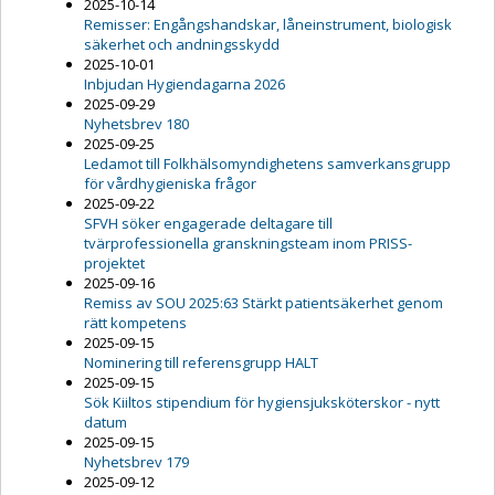
2025-10-14
Remisser: Engångshandskar, låneinstrument, biologisk
säkerhet och andningsskydd
2025-10-01
Inbjudan Hygiendagarna 2026
2025-09-29
Nyhetsbrev 180
2025-09-25
Ledamot till Folkhälsomyndighetens samverkansgrupp
för vårdhygieniska frågor
2025-09-22
SFVH söker engagerade deltagare till
tvärprofessionella granskningsteam inom PRISS-
projektet
2025-09-16
Remiss av SOU 2025:63 Stärkt patientsäkerhet genom
rätt kompetens
2025-09-15
Nominering till referensgrupp HALT
2025-09-15
Sök Kiiltos stipendium för hygiensjuksköterskor - nytt
datum
2025-09-15
Nyhetsbrev 179
2025-09-12