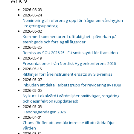
Arkiv
2026-08-03
2026-06-24
Nominering till referensgrupp för frågor om vårdhygien
i regeringsuppdrag
2026-06-02
Kom med kommentarer: Luftfuktighet - påverkan på
sterilt gods och förslag till åtgärder
2026-05-25
Remiss av SOU 2026:25 - Ett smittskydd för framtiden
2026-05-19
Presentationer från Nordisk Hygienkonferens 2026
2026-05-15
Riktlinjer för låneinstrument ersätts av SIS-remiss
2026-05-07
Inbjudan att delta i arbetsgrupp för revidering av HOBIT
2026-05-05
Ny kurs: Lokalvård i vårdmiljöer-smittvägar, rengöring
och desinfektion (uppdaterad)
2026-05-05
Handhygiendagen 2026
2026-04-01
Chans för fler att anmäla intresse till att rädda Djur i
vården
2026-03-31