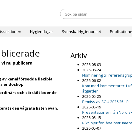
dssektionen
Hygiendagar
Svenska Hygienpriset
Publikatione
blicerade
Arkiv
vi nu publicera:
2026-08-03
2026-06-24
Nominering till referensgru
 av kanalförsedda flexibla
2026-06-02
ga endoskop
Kom med kommentarer: Luftfu
åtgärder
ordinärt och särskilt boende
2026-05-25
Remiss av SOU 2026:25 - Ett
2026-05-19
erat i den vågräta listen ovan.
Presentationer från Nordis
2026-05-15
Riktlinjer för låneinstrumen
2026-05-07