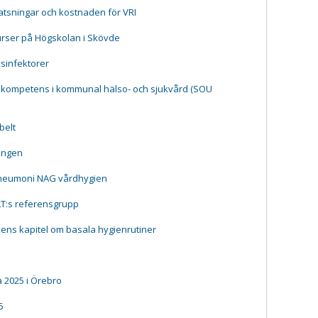
tsningar och kostnaden för VRI
urser på Högskolan i Skövde
esinfektorer
 kompetens i kommunal hälso- och sjukvård (SOU
belt
ningen
pneumoni NAG vårdhygien
LT:s referensgrupp
ns kapitel om basala hygienrutiner
 2025 i Örebro
5