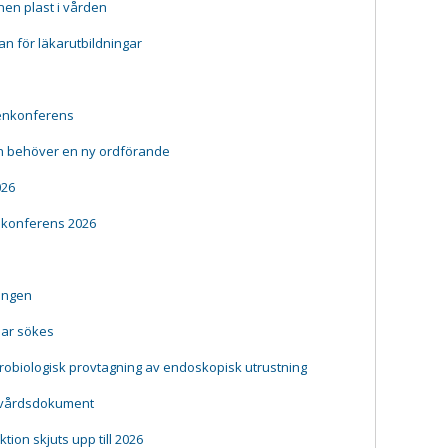
en plast i vården
lan för läkarutbildningar
gienkonferens
n behöver en ny ordförande
026
nkonferens 2026
ningen
ar sökes
ikrobiologisk provtagning av endoskopisk utrustning
ndvårdsdokument
ion skjuts upp till 2026