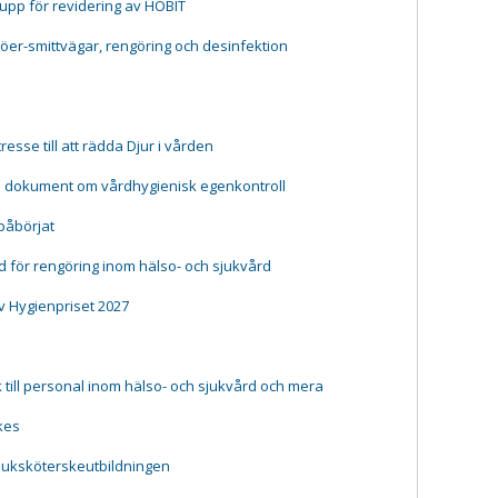
rupp för revidering av HOBIT
jöer-smittvägar, rengöring och desinfektion
resse till att rädda Djur i vården
e dokument om vårdhygienisk egenkontroll
påbörjat
 för rengöring inom hälso- och sjukvård
v Hygienpriset 2027
till personal inom hälso- och sjukvård och mera
kes
juksköterskeutbildningen