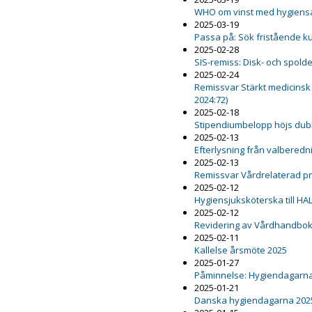
WHO om vinst med hygiensa
2025-03-19
Passa på: Sök fristående k
2025-02-28
SIS-remiss: Disk- och spold
2025-02-24
Remissvar Stärkt medicinsk
2024:72)
2025-02-18
Stipendiumbelopp höjs dub
2025-02-13
Efterlysning från valbered
2025-02-13
Remissvar Vårdrelaterad 
2025-02-12
Hygiensjuksköterska till HA
2025-02-12
Revidering av Vårdhandboke
2025-02-11
Kallelse årsmöte 2025
2025-01-27
Påminnelse: Hygiendagarna
2025-01-21
Danska hygiendagarna 202