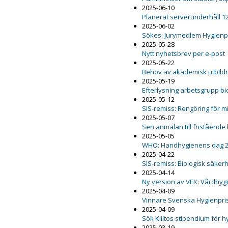
2025-06-10
Planerat serverunderhåll 12
2025-06-02
Sökes: Jurymedlem Hygienp
2025-05-28
Nytt nyhetsbrev per e-post
2025-05-22
Behov av akademisk utbildn
2025-05-19
Efterlysning arbetsgrupp b
2025-05-12
SIS-remiss: Rengöring för m
2025-05-07
Sen anmälan till fristående
2025-05-05
WHO: Handhygienens dag 
2025-04-22
SIS-remiss: Biologisk säker
2025-04-14
Ny version av VEK: Vårdhygi
2025-04-09
Vinnare Svenska Hygienpri
2025-04-09
Sök Kiiltos stipendium för 
2025-03-19