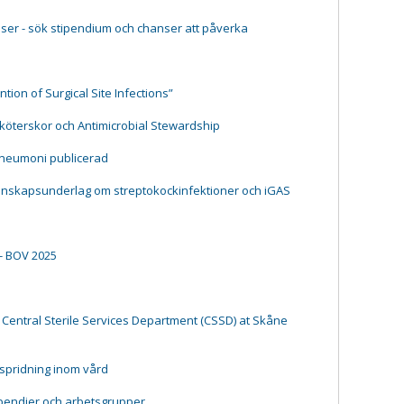
ser - sök stipendium och chanser att påverka
tion of Surgical Site Infections”
ksköterskor och Antimicrobial Stewardship
pneumoni publicerad
kunskapsunderlag om streptokockinfektioner och iGAS
- BOV 2025
 Central Sterile Services Department (CSSD) at Skåne
tspridning inom vård
ipendier och arbetsgrupper