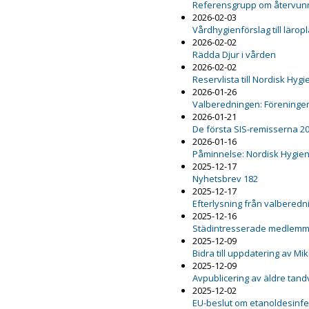
Referensgrupp om återvunn
2026-02-03
Vårdhygienförslag till lärop
2026-02-02
Rädda Djur i vården
2026-02-02
Reservlista till Nordisk Hy
2026-01-26
Valberedningen: Föreninge
2026-01-21
De första SIS-remisserna 2
2026-01-16
Påminnelse: Nordisk Hygie
2025-12-17
Nyhetsbrev 182
2025-12-17
Efterlysning från valbered
2025-12-16
Städintresserade medlemm
2025-12-09
Bidra till uppdatering av M
2025-12-09
Avpublicering av äldre ta
2025-12-02
EU-beslut om etanoldesinfekt