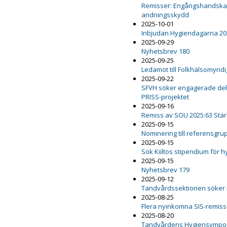
Remisser: Engångshandskar,
andningsskydd
2025-10-01
Inbjudan Hygiendagarna 20
2025-09-29
Nyhetsbrev 180
2025-09-25
Ledamot till Folkhälsomynd
2025-09-22
SFVH söker engagerade delt
PRISS-projektet
2025-09-16
Remiss av SOU 2025:63 Stär
2025-09-15
Nominering till referensgru
2025-09-15
Sök Kiiltos stipendium för 
2025-09-15
Nyhetsbrev 179
2025-09-12
Tandvårdssektionen söker
2025-08-25
Flera nyinkomna SIS-remiss
2025-08-20
Tandvårdens Hygiensympo