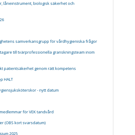
 låneinstrument, biologisk säkerhet och
26
ighetens samverkansgrupp för vårdhygieniska frågor
agare till tvärprofessionella granskningsteam inom
kt patientsäkerhet genom rätt kompetens
pp HALT
hygiensjuksköterskor - nytt datum
 medlemmar för VEK tandvård
er (OBS kort svarsdatum)
sium 2025