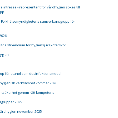
a intresse - representant för vårdhygien sökes till
upp
ll Folkhälsomyndighetens samverkansgrupp för
 2026
iiltos stipendium för hygiensjuksköterskor
hygien
rop för etanol som desinfektionsmedel
 hygienisk verksamhet kommer 2026
ientsäkerhet genom rätt kompetens
grupper 2025
vårdhygien november 2025