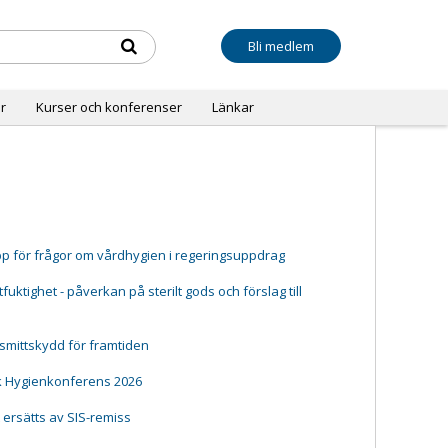
Bli medlem
r
Kurser och konferenser
Länkar
pp för frågor om vårdhygien i regeringsuppdrag
ktighet - påverkan på sterilt gods och förslag till
 smittskydd för framtiden
k Hygienkonferens 2026
t ersätts av SIS-remiss