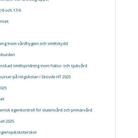
/6 och 17/6
riset
ing inom vårdhygien och smittskydd
ioburden
inskad smittspridning inom hälso- och sjukvård
 kurser på Högskolan i Skövde HT 2025
2025
het
enisk egenkontroll för slutenvård och primärvård
set 2025
hygiensjuksköterskor