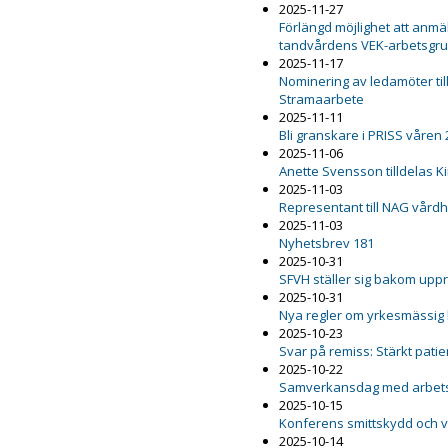
2025-11-27
Förlängd möjlighet att anmäl
tandvårdens VEK-arbetsgr
2025-11-17
Nominering av ledamöter ti
Stramaarbete
2025-11-11
Bli granskare i PRISS våren
2025-11-06
Anette Svensson tilldelas K
2025-11-03
Representant till NAG vård
2025-11-03
Nyhetsbrev 181
2025-10-31
SFVH ställer sig bakom upp
2025-10-31
Nya regler om yrkesmässig
2025-10-23
Svar på remiss: Stärkt pat
2025-10-22
Samverkansdag med arbets
2025-10-15
Konferens smittskydd och 
2025-10-14