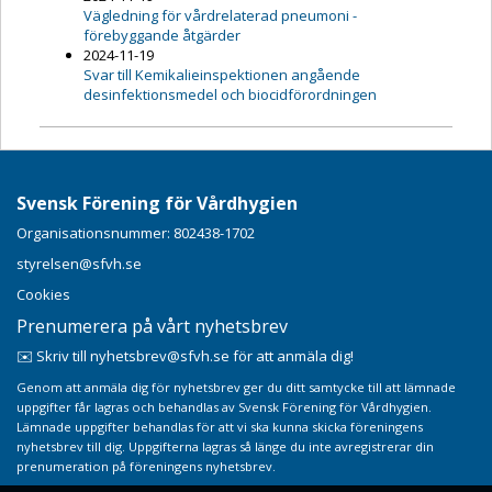
Vägledning för vårdrelaterad pneumoni -
förebyggande åtgärder
2024-11-19
Svar till Kemikalieinspektionen angående
desinfektionsmedel och biocidförordningen
Svensk Förening för Vårdhygien
Organisationsnummer: 802438-1702
styrelsen@sfvh.se
Cookies
Prenumerera på vårt nyhetsbrev
✉️ Skriv till nyhetsbrev@sfvh.se för att anmäla dig!
Genom att anmäla dig för nyhetsbrev ger du ditt samtycke till att lämnade
uppgifter får lagras och behandlas av Svensk Förening för Vårdhygien.
Lämnade uppgifter behandlas för att vi ska kunna skicka föreningens
nyhetsbrev till dig. Uppgifterna lagras så länge du inte avregistrerar din
prenumeration på föreningens nyhetsbrev.