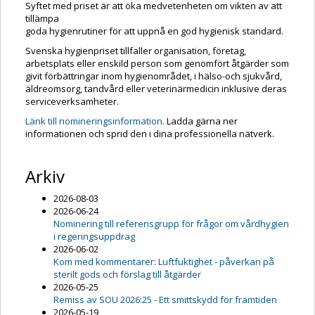
Syftet med priset är att öka medvetenheten om vikten av att
tillämpa
goda hygienrutiner för att uppnå en god hygienisk standard.
Svenska hygienpriset tillfaller organisation, företag,
arbetsplats eller enskild person som genomfört åtgärder som
givit förbättringar inom hygienområdet, i hälso-och sjukvård,
äldreomsorg, tandvård eller veterinärmedicin inklusive deras
serviceverksamheter.
Länk till nomineringsinformation.
Ladda gärna ner
informationen och sprid den i dina professionella nätverk.
Arkiv
2026-08-03
2026-06-24
Nominering till referensgrupp för frågor om vårdhygien
i regeringsuppdrag
2026-06-02
Kom med kommentarer: Luftfuktighet - påverkan på
sterilt gods och förslag till åtgärder
2026-05-25
Remiss av SOU 2026:25 - Ett smittskydd för framtiden
2026-05-19