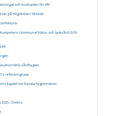
tsningar och kostnaden för VRI
urser på Högskolan i Skövde
esinfektorer
 kompetens i kommunal hälso- och sjukvård (SOU
belt
ningen
pneumoni NAG vårdhygien
LT:s referensgrupp
ns kapitel om basala hygienrutiner
 2025 i Örebro
5