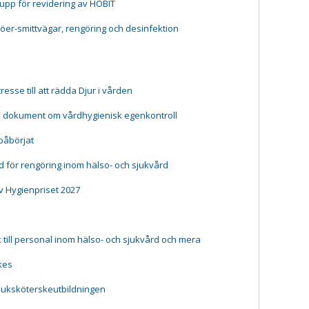
rupp för revidering av HOBIT
jöer-smittvägar, rengöring och desinfektion
resse till att rädda Djur i vården
e dokument om vårdhygienisk egenkontroll
påbörjat
 för rengöring inom hälso- och sjukvård
v Hygienpriset 2027
till personal inom hälso- och sjukvård och mera
kes
juksköterskeutbildningen