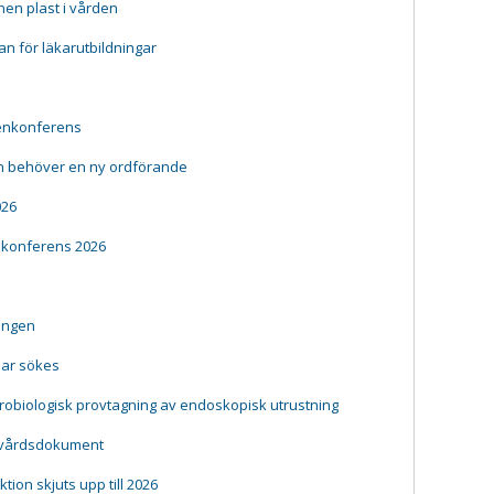
en plast i vården
lan för läkarutbildningar
gienkonferens
n behöver en ny ordförande
026
nkonferens 2026
ningen
ar sökes
ikrobiologisk provtagning av endoskopisk utrustning
ndvårdsdokument
ion skjuts upp till 2026