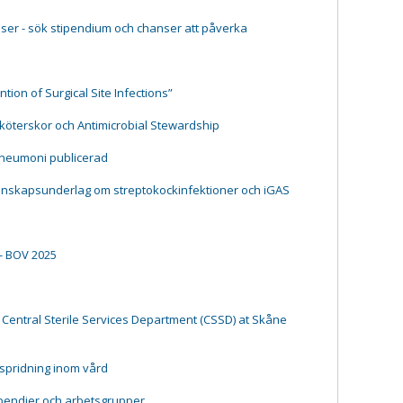
ser - sök stipendium och chanser att påverka
tion of Surgical Site Infections”
ksköterskor och Antimicrobial Stewardship
pneumoni publicerad
kunskapsunderlag om streptokockinfektioner och iGAS
- BOV 2025
 Central Sterile Services Department (CSSD) at Skåne
tspridning inom vård
ipendier och arbetsgrupper