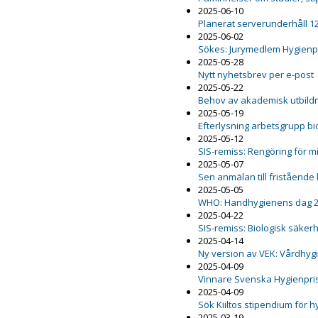
2025-06-10
Planerat serverunderhåll 12
2025-06-02
Sökes: Jurymedlem Hygienp
2025-05-28
Nytt nyhetsbrev per e-post
2025-05-22
Behov av akademisk utbildn
2025-05-19
Efterlysning arbetsgrupp b
2025-05-12
SIS-remiss: Rengöring för m
2025-05-07
Sen anmälan till fristående
2025-05-05
WHO: Handhygienens dag 
2025-04-22
SIS-remiss: Biologisk säker
2025-04-14
Ny version av VEK: Vårdhygi
2025-04-09
Vinnare Svenska Hygienpri
2025-04-09
Sök Kiiltos stipendium för 
2025-03-19