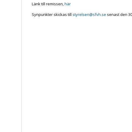
Länk till remissen,
här
Synpunkter skickas till
styrelsen@sfvh.se
senast den 30