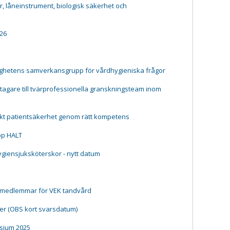
 låneinstrument, biologisk säkerhet och
26
ighetens samverkansgrupp för vårdhygieniska frågor
agare till tvärprofessionella granskningsteam inom
kt patientsäkerhet genom rätt kompetens
pp HALT
hygiensjuksköterskor - nytt datum
 medlemmar för VEK tandvård
er (OBS kort svarsdatum)
sium 2025