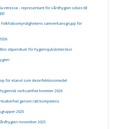
a intresse - representant för vårdhygien sökes till
upp
ll Folkhälsomyndighetens samverkansgrupp för
 2026
iiltos stipendium för hygiensjuksköterskor
hygien
rop för etanol som desinfektionsmedel
 hygienisk verksamhet kommer 2026
ientsäkerhet genom rätt kompetens
grupper 2025
vårdhygien november 2025