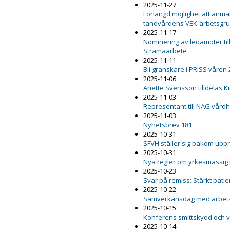
2025-11-27
Förlängd möjlighet att anmäl
tandvårdens VEK-arbetsgr
2025-11-17
Nominering av ledamöter ti
Stramaarbete
2025-11-11
Bli granskare i PRISS våren
2025-11-06
Anette Svensson tilldelas K
2025-11-03
Representant till NAG vård
2025-11-03
Nyhetsbrev 181
2025-10-31
SFVH ställer sig bakom upp
2025-10-31
Nya regler om yrkesmässig
2025-10-23
Svar på remiss: Stärkt pat
2025-10-22
Samverkansdag med arbets
2025-10-15
Konferens smittskydd och 
2025-10-14