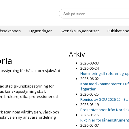
dssektionen
Hygiendagar
Svenska Hygienpriset
Publikatione
Arkiv
ria
2026-08-03
2026-06-24
psstyrning för hälso- och sjukvård
Nominering till referensgru
2026-06-02
Kom med kommentarer: Luftfu
rad statlig kunskapsstyrning för
åtgärder
as kunskapsstyrning ska bli
2026-05-25
r, brukare, olika professioner och
Remiss av SOU 2026:25 - Ett
2026-05-19
Presentationer från Nordis
arbetar inom vårdhygien, vård- och
2026-05-15
eskrivs en ny ansvarsfördelning
Riktlinjer för låneinstrumen
2026-05-07