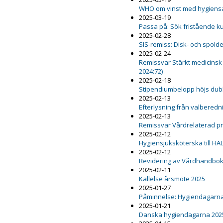
WHO om vinst med hygiensa
2025-03-19
Passa på: Sök fristående k
2025-02-28
SIS-remiss: Disk- och spold
2025-02-24
Remissvar Stärkt medicinsk
2024:72)
2025-02-18
Stipendiumbelopp höjs dub
2025-02-13
Efterlysning från valbered
2025-02-13
Remissvar Vårdrelaterad 
2025-02-12
Hygiensjuksköterska till HA
2025-02-12
Revidering av Vårdhandboke
2025-02-11
Kallelse årsmöte 2025
2025-01-27
Påminnelse: Hygiendagarna
2025-01-21
Danska hygiendagarna 202