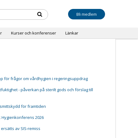
Bli medlem
r
Kurser och konferenser
Länkar
pp för frågor om vårdhygien i regeringsuppdrag
ktighet - påverkan på sterilt gods och förslag till
 smittskydd för framtiden
k Hygienkonferens 2026
t ersätts av SIS-remiss