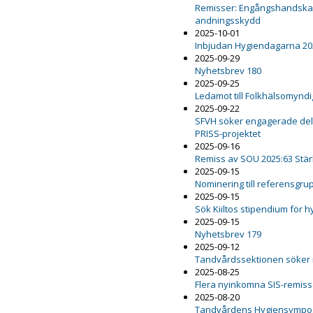
Remisser: Engångshandskar,
andningsskydd
2025-10-01
Inbjudan Hygiendagarna 20
2025-09-29
Nyhetsbrev 180
2025-09-25
Ledamot till Folkhälsomynd
2025-09-22
SFVH söker engagerade delt
PRISS-projektet
2025-09-16
Remiss av SOU 2025:63 Stär
2025-09-15
Nominering till referensgru
2025-09-15
Sök Kiiltos stipendium för 
2025-09-15
Nyhetsbrev 179
2025-09-12
Tandvårdssektionen söker
2025-08-25
Flera nyinkomna SIS-remiss
2025-08-20
Tandvårdens Hygiensympo