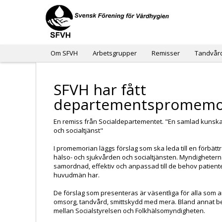
Om SFVH
Arbetsgrupper
Remisser
Tandvår
SFVH har fått
departementspromemo
En remiss från Socialdepartementet. "En samlad kunska
och socialtjänst"
I promemorian läggs förslag som ska leda till en förbätt
hälso- och sjukvården och socialtjänsten. Myndighetern
samordnad, effektiv och anpassad till de behov patiente
huvudmän har.
De förslag som presenteras är väsentliga för alla som 
omsorg, tandvård, smittskydd med mera. Bland annat b
mellan Socialstyrelsen och Folkhälsomyndigheten.