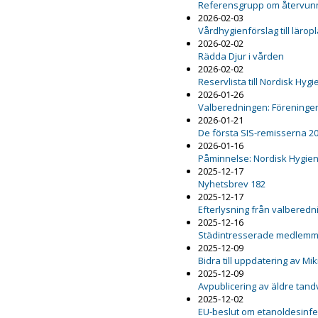
Referensgrupp om återvunn
2026-02-03
Vårdhygienförslag till lärop
2026-02-02
Rädda Djur i vården
2026-02-02
Reservlista till Nordisk Hy
2026-01-26
Valberedningen: Föreninge
2026-01-21
De första SIS-remisserna 2
2026-01-16
Påminnelse: Nordisk Hygie
2025-12-17
Nyhetsbrev 182
2025-12-17
Efterlysning från valbered
2025-12-16
Städintresserade medlemm
2025-12-09
Bidra till uppdatering av M
2025-12-09
Avpublicering av äldre ta
2025-12-02
EU-beslut om etanoldesinfekt