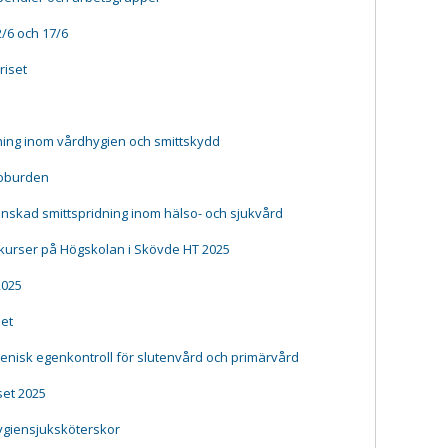
/6 och 17/6
riset
ing inom vårdhygien och smittskydd
ioburden
inskad smittspridning inom hälso- och sjukvård
 kurser på Högskolan i Skövde HT 2025
2025
het
enisk egenkontroll för slutenvård och primärvård
set 2025
hygiensjuksköterskor