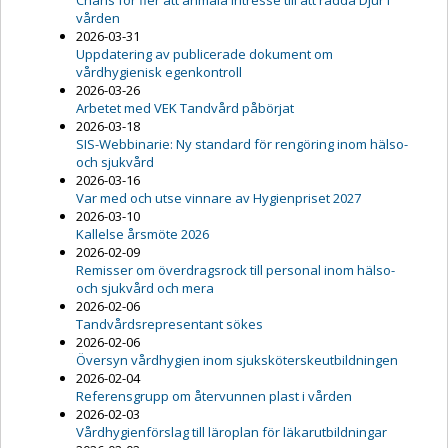
Chans för fler att anmäla intresse till att rädda Djur i
vården
2026-03-31
Uppdatering av publicerade dokument om
vårdhygienisk egenkontroll
2026-03-26
Arbetet med VEK Tandvård påbörjat
2026-03-18
SIS-Webbinarie: Ny standard för rengöring inom hälso-
och sjukvård
2026-03-16
Var med och utse vinnare av Hygienpriset 2027
2026-03-10
Kallelse årsmöte 2026
2026-02-09
Remisser om överdragsrock till personal inom hälso-
och sjukvård och mera
2026-02-06
Tandvårdsrepresentant sökes
2026-02-06
Översyn vårdhygien inom sjuksköterskeutbildningen
2026-02-04
Referensgrupp om återvunnen plast i vården
2026-02-03
Vårdhygienförslag till läroplan för läkarutbildningar