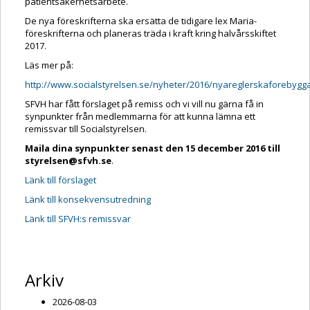
patientsäkerhetsarbete.
De nya föreskrifterna ska ersätta de tidigare lex Maria-
föreskrifterna och planeras träda i kraft kring halvårsskiftet
2017.
Läs mer på:
http://www.socialstyrelsen.se/nyheter/2016/nyareglerskaforebyg
SFVH har fått förslaget på remiss och vi vill nu gärna få in
synpunkter från medlemmarna för att kunna lämna ett
remissvar till Socialstyrelsen.
Maila dina synpunkter senast den 15 december 2016 till
styrelsen@sfvh.se
.
Länk till förslaget
Länk till konsekvensutredning
Länk till SFVH:s remissvar
Arkiv
2026-08-03