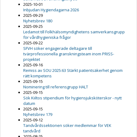
2025-10-01
Inbjudan Hygiendagarna 2026
2025-09-29
Nyhetsbrev 180
2025-09-25
Ledamot till Folkhälsomyndighetens samverkansgrupp
för vårdhygieniska frågor
2025-09-22
SFVH söker engagerade deltagare till
tvärprofessionella granskningsteam inom PRISS-
projektet
2025-09-16
Remiss av SOU 2025:63 Stärkt patientsäkerhet genom
rätt kompetens
2025-09-15
Nominering till referensgrupp HALT
2025-09-15
Sök Kiiltos stipendium för hygiensjuksköterskor - nytt
datum
2025-09-15
Nyhetsbrev 179
2025-09-12
Tandvårdssektionen söker medlemmar för VEK
tandvård
2025-08-25