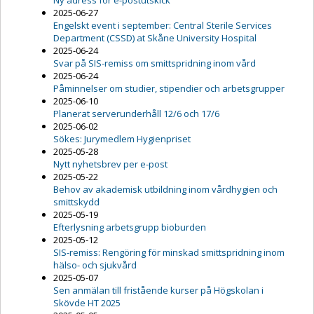
Ny adress för e-postutskick
2025-06-27
Engelskt event i september: Central Sterile Services
Department (CSSD) at Skåne University Hospital
2025-06-24
Svar på SIS-remiss om smittspridning inom vård
2025-06-24
Påminnelser om studier, stipendier och arbetsgrupper
2025-06-10
Planerat serverunderhåll 12/6 och 17/6
2025-06-02
Sökes: Jurymedlem Hygienpriset
2025-05-28
Nytt nyhetsbrev per e-post
2025-05-22
Behov av akademisk utbildning inom vårdhygien och
smittskydd
2025-05-19
Efterlysning arbetsgrupp bioburden
2025-05-12
SIS-remiss: Rengöring för minskad smittspridning inom
hälso- och sjukvård
2025-05-07
Sen anmälan till fristående kurser på Högskolan i
Skövde HT 2025