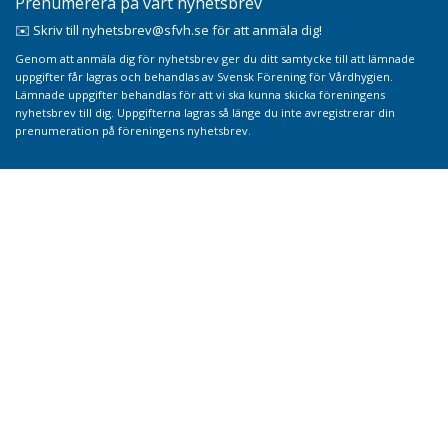
Prenumerera på vårt nyhetsbrev
✉️ Skriv till nyhetsbrev@sfvh.se för att anmäla dig!
Genom att anmäla dig för nyhetsbrev ger du ditt samtycke till att lämnade
uppgifter får lagras och behandlas av Svensk Förening för Vårdhygien.
Lämnade uppgifter behandlas för att vi ska kunna skicka föreningens
nyhetsbrev till dig. Uppgifterna lagras så länge du inte avregistrerar din
prenumeration på föreningens nyhetsbrev.