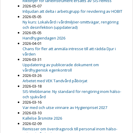
Riktlinjer för låneinstrument ersätts av SIS-remiss
2026-05-07
Inbjudan att delta i arbetsgrupp för revidering av HOBIT
2026-05-05
Ny kurs: Lokalvård i vårdmiljöer-smittvägar, rengöring
och desinfektion (uppdaterad)
2026-05-05
Handhygiendagen 2026
2026-04-01
Chans för fler att anmäla intresse till att rädda Djur i
vården
2026-03-31
Uppdatering av publicerade dokument om
vårdhygienisk egenkontroll
2026-03-26
Arbetet med VEK Tandvård påbörjat
2026-03-18
SIS-Webbinarie: Ny standard för rengöring inom hälso-
och sjukvård
2026-03-16
Var med och utse vinnare av Hygienpriset 2027
2026-03-10
Kallelse årsmöte 2026
2026-02-09
Remisser om överdragsrock till personal inom hälso-