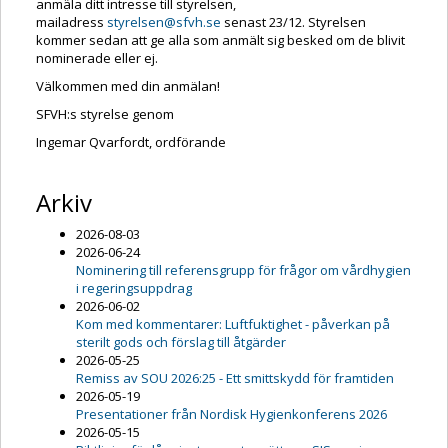
anmäla ditt intresse till styrelsen,
mailadress
styrelsen@sfvh.se
senast 23/12. Styrelsen
kommer sedan att ge alla som anmält sig besked om de blivit
nominerade eller ej.
Välkommen med din anmälan!
SFVH:s styrelse genom
Ingemar Qvarfordt, ordförande
Arkiv
2026-08-03
2026-06-24
Nominering till referensgrupp för frågor om vårdhygien
i regeringsuppdrag
2026-06-02
Kom med kommentarer: Luftfuktighet - påverkan på
sterilt gods och förslag till åtgärder
2026-05-25
Remiss av SOU 2026:25 - Ett smittskydd för framtiden
2026-05-19
Presentationer från Nordisk Hygienkonferens 2026
2026-05-15