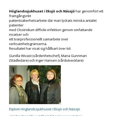
Höglandssjukhuset i Eksjö och Nässjö
har genomfört ett
framgångsrikt
patientsäkerhetsarbete där man lyckats minska antalet
patienter
med Clostridium difficile-infektion genom omfattande
insatser och
ett tvärprofessionellt samarbete över
verksamhetsgränserna.
Resultatet har visat sig hållbart över tid.
Gunilla Wivast (vårdenhetschef), Maria Gunnman
(Städledare) och Inger Hansen (vårdutvecklare)
Diplom Höglandssjukhuset i Eksjö och Nässjö