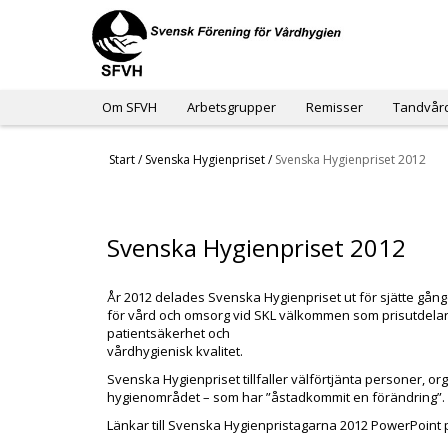
Om SFVH
Arbetsgrupper
Remisser
Tandvår
Start
/
Svenska Hygienpriset
/
Svenska Hygienpriset 2012
Svenska Hygienpriset 2012
År 2012 delades Svenska Hygienpriset ut för sjätte gång
för vård och omsorg vid SKL välkommen som prisutdelare
patientsäkerhet och
vårdhygienisk kvalitet.
Svenska Hygienpriset tillfaller välförtjänta personer, o
hygienområdet – som har ”åstadkommit en förändring”.
Länkar till Svenska Hygienpristagarna 2012 PowerPoint 