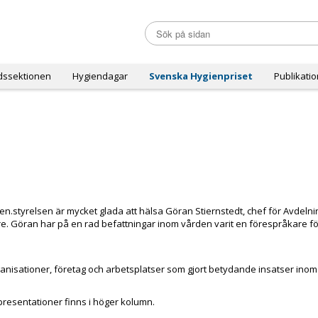
dssektionen
Hygiendagar
Svenska Hygienpriset
Publikati
en.styrelsen är mycket glada att hälsa Göran Stiernstedt, chef för Avdeln
. Göran har på en rad befattningar inom vården varit en förespråkare fö
rganisationer, företag och arbetsplatser som gjort betydande insatser inom
presentationer finns i höger kolumn.