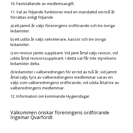
10. Fastställande av medlemsavgift.
11. Val av följande funktioner med en mandattid om två år
förrättas enligt följande
a) ett jämnt år väljs föreningens ordförande och tre övriga
ledamöter.
b) ett udda år väljs sekreterare, kassör och tre övriga
ledamöter.
c) en revisor jämte suppleant. Vid jämt årtal väljs revisor, vid
udda årtal revisorssuppleant. I detta val får inte styrelsens
ledamöter delta.
d) ledamöter i valberedningen för en tid av två år, vid jämnt
årtal väljs fyra av valberedningens medlemmar varav en
väljs som valberedningens ordförande, vid udda årtal tre av
valberedningens medlemmar.
12. Information om kommande Hygiendagar.
Välkommen önskar föreningens ordförande
Ingemar Qvarfordt