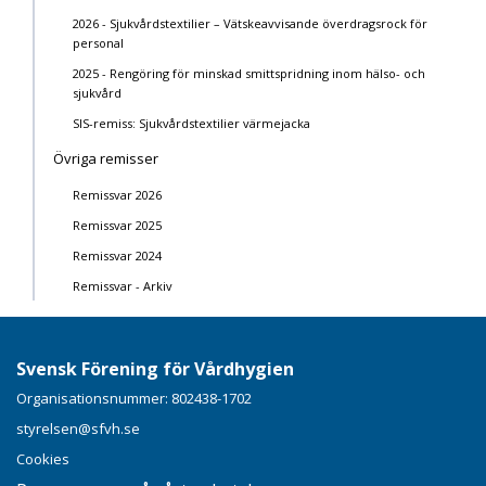
2026 - Sjukvårdstextilier – Vätskeavvisande överdragsrock för
personal
2025 - Rengöring för minskad smittspridning inom hälso- och
sjukvård
SIS-remiss: Sjukvårdstextilier värmejacka
Övriga remisser
Remissvar 2026
Remissvar 2025
Remissvar 2024
Remissvar - Arkiv
Svensk Förening för Vårdhygien
Organisationsnummer: 802438-1702
styrelsen@sfvh.se
Cookies