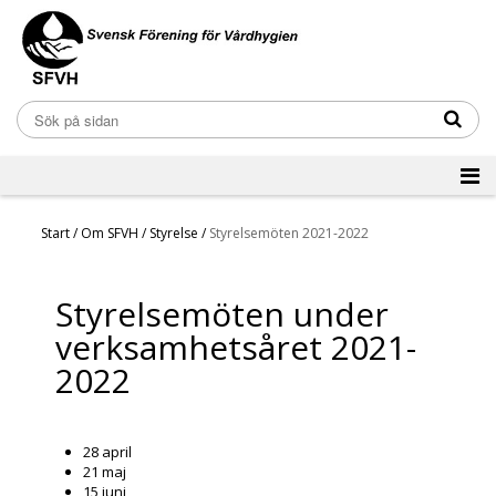
Start
/
Om SFVH
/
Styrelse
/
Styrelsemöten 2021-2022
Styrelsemöten under
verksamhetsåret 2021-
2022
28 april
21 maj
15 juni