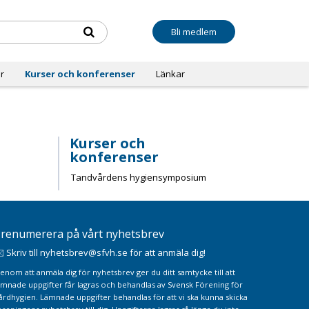
Bli medlem
r
Kurser och konferenser
Länkar
Kurser och
konferenser
Tandvårdens hygiensymposium
renumerera på vårt nyhetsbrev
️ Skriv till nyhetsbrev@sfvh.se för att anmäla dig!
enom att anmäla dig för nyhetsbrev ger du ditt samtycke till att
ämnade uppgifter får lagras och behandlas av Svensk Förening för
årdhygien. Lämnade uppgifter behandlas för att vi ska kunna skicka