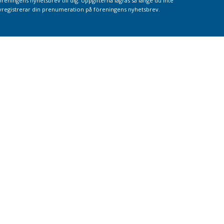
öreningens nyhetsbrev till dig. Uppgifterna lagras så länge du inte
vregistrerar din prenumeration på föreningens nyhetsbrev.