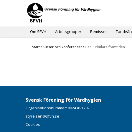
Om SFVH
Arbetsgrupper
Remisser
Tandvår
Start
/
Kurser och konferenser
/
Den Cirkulära framtiden
Svensk Förening för Vårdhygien
Organisationsnummer: 802438-1702
styrelsen@sfvh.se
Cookies