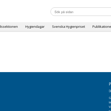
dssektionen
Hygiendagar
Svenska Hygienpriset
Publikatione
P
✉
G
l
V