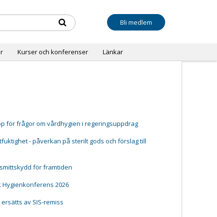
Bli medlem
r
Kurser och konferenser
Länkar
pp för frågor om vårdhygien i regeringsuppdrag
ktighet - påverkan på sterilt gods och förslag till
 smittskydd för framtiden
k Hygienkonferens 2026
t ersätts av SIS-remiss