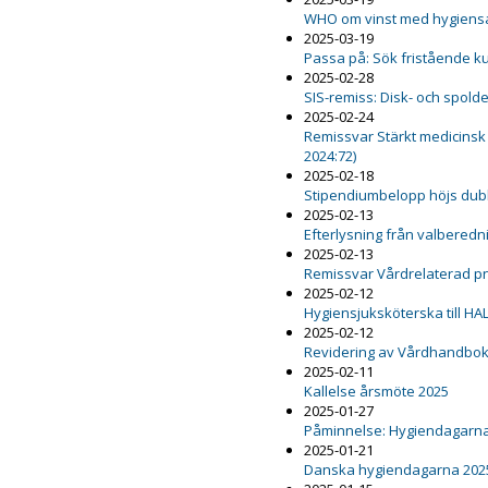
WHO om vinst med hygiensa
2025-03-19
Passa på: Sök fristående k
2025-02-28
SIS-remiss: Disk- och spold
2025-02-24
Remissvar Stärkt medicinsk
2024:72)
2025-02-18
Stipendiumbelopp höjs dub
2025-02-13
Efterlysning från valbered
2025-02-13
Remissvar Vårdrelaterad 
2025-02-12
Hygiensjuksköterska till HA
2025-02-12
Revidering av Vårdhandboke
2025-02-11
Kallelse årsmöte 2025
2025-01-27
Påminnelse: Hygiendagarna
2025-01-21
Danska hygiendagarna 202