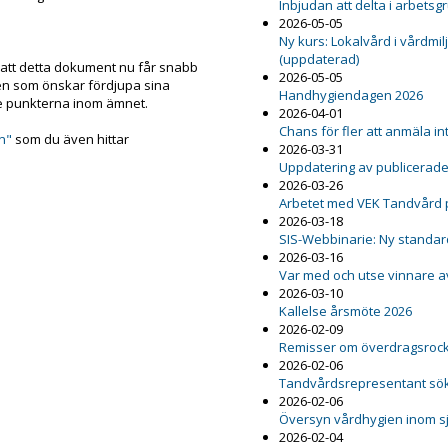
Inbjudan att delta i arbetsg
2026-05-05
Ny kurs: Lokalvård i vårdmil
(uppdaterad)
att detta dokument nu får snabb
2026-05-05
den som önskar fördjupa sina
Handhygiendagen 2026
te punkterna inom ämnet.
2026-04-01
Chans för fler att anmäla int
n"
som du även hittar
2026-03-31
Uppdatering av publicerad
2026-03-26
Arbetet med VEK Tandvård 
2026-03-18
SIS-Webbinarie: Ny standard
2026-03-16
Var med och utse vinnare a
2026-03-10
Kallelse årsmöte 2026
2026-02-09
Remisser om överdragsrock 
2026-02-06
Tandvårdsrepresentant sö
2026-02-06
Översyn vårdhygien inom s
2026-02-04