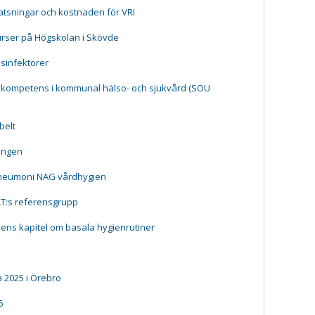
tsningar och kostnaden för VRI
urser på Högskolan i Skövde
esinfektorer
 kompetens i kommunal hälso- och sjukvård (SOU
belt
ningen
pneumoni NAG vårdhygien
LT:s referensgrupp
ns kapitel om basala hygienrutiner
 2025 i Örebro
5