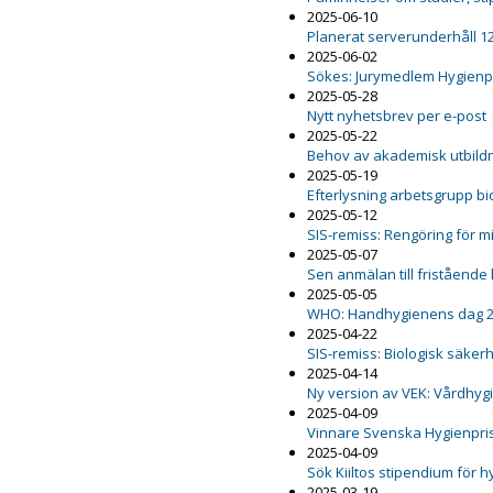
2025-06-10
Planerat serverunderhåll 12
2025-06-02
Sökes: Jurymedlem Hygienp
2025-05-28
Nytt nyhetsbrev per e-post
2025-05-22
Behov av akademisk utbildn
2025-05-19
Efterlysning arbetsgrupp b
2025-05-12
SIS-remiss: Rengöring för m
2025-05-07
Sen anmälan till fristående
2025-05-05
WHO: Handhygienens dag 
2025-04-22
SIS-remiss: Biologisk säker
2025-04-14
Ny version av VEK: Vårdhygi
2025-04-09
Vinnare Svenska Hygienpri
2025-04-09
Sök Kiiltos stipendium för 
2025-03-19