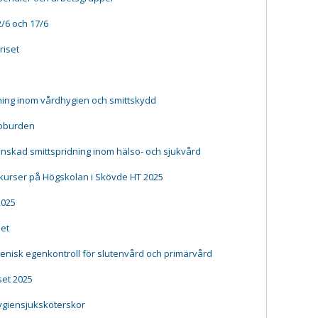
/6 och 17/6
riset
ing inom vårdhygien och smittskydd
ioburden
inskad smittspridning inom hälso- och sjukvård
 kurser på Högskolan i Skövde HT 2025
2025
het
enisk egenkontroll för slutenvård och primärvård
set 2025
hygiensjuksköterskor