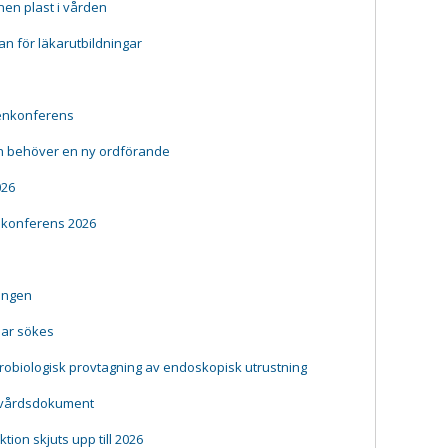
en plast i vården
lan för läkarutbildningar
gienkonferens
n behöver en ny ordförande
026
nkonferens 2026
ningen
ar sökes
ikrobiologisk provtagning av endoskopisk utrustning
ndvårdsdokument
ion skjuts upp till 2026