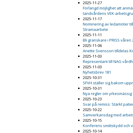
2025-11-27
Förlängd möjlighet att anmäl
tandvårdens VEK-arbetsgr
2025-11-17
Nominering av ledamöter ti
Stramaarbete
2025-11-11
Bli granskare i PRISS våren
2025-11-06
Anette Svensson tilldelas K
2025-11-03
Representant till NAG vård
2025-11-03
Nyhetsbrev 181
2025-10-31
SFVH ställer sig bakom upp
2025-10-31
Nya regler om yrkesmässig
2025-10-23
Svar på remiss: Stärkt pat
2025-10-22
Samverkansdag med arbets
2025-10-15
Konferens smittskydd och 
2025-10-14