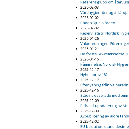
Referensgrupp om återvunn
2026-02-03
Vårdhygienförslag till lärop
2026-02-02
Rädda Djur i vården
2026-02-02
Reservlista till Nordisk Hy
2026-01-26
Valberedningen: Föreninge
2026-01-21
De första SIS-remisserna 2
2026-01-16
Påminnelse: Nordisk Hygie
2025-12-17
Nyhetsbrev 182
2025-12-17
Efterlysning från valbered
2025-12-16
Städintresserade medlemm
2025-12-09
Bidra till uppdatering av M
2025-12-09
Avpublicering av äldre ta
2025-12-02
EU-beslut om etanoldesinfekt