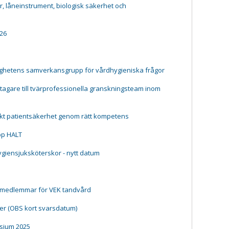
 låneinstrument, biologisk säkerhet och
26
ighetens samverkansgrupp för vårdhygieniska frågor
agare till tvärprofessionella granskningsteam inom
kt patientsäkerhet genom rätt kompetens
pp HALT
hygiensjuksköterskor - nytt datum
 medlemmar för VEK tandvård
er (OBS kort svarsdatum)
sium 2025