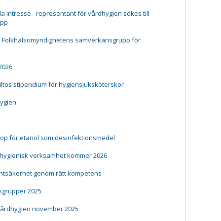
a intresse - representant för vårdhygien sökes till
upp
ll Folkhälsomyndighetens samverkansgrupp för
 2026
iiltos stipendium för hygiensjuksköterskor
hygien
rop för etanol som desinfektionsmedel
 hygienisk verksamhet kommer 2026
ientsäkerhet genom rätt kompetens
grupper 2025
vårdhygien november 2025