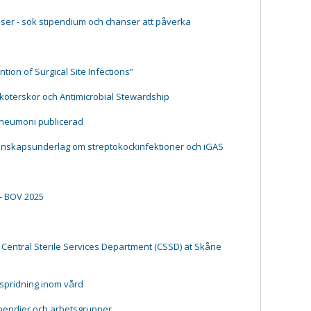
ser - sök stipendium och chanser att påverka
tion of Surgical Site Infections”
ksköterskor och Antimicrobial Stewardship
pneumoni publicerad
kunskapsunderlag om streptokockinfektioner och iGAS
- BOV 2025
 Central Sterile Services Department (CSSD) at Skåne
tspridning inom vård
ipendier och arbetsgrupper