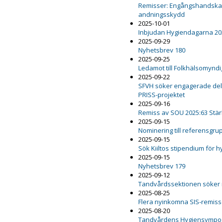
Remisser: Engångshandskar,
andningsskydd
2025-10-01
Inbjudan Hygiendagarna 20
2025-09-29
Nyhetsbrev 180
2025-09-25
Ledamot till Folkhälsomynd
2025-09-22
SFVH söker engagerade delt
PRISS-projektet
2025-09-16
Remiss av SOU 2025:63 Stär
2025-09-15
Nominering till referensgru
2025-09-15
Sök Kiiltos stipendium för 
2025-09-15
Nyhetsbrev 179
2025-09-12
Tandvårdssektionen söker
2025-08-25
Flera nyinkomna SIS-remiss
2025-08-20
Tandvårdens Hygiensympo