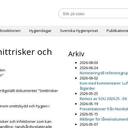
dssektionen
Hygiendagar
Svenska Hygienpriset
Publikatione
ttrisker och
Arkiv
2026-08-03
2026-06-24
rden
Nominering till referensgru
n"
2026-06-02
Kom med kommentarer: Luftfu
åtgärder
rdigställt dokumentet "Smittrisker
2026-05-25
Remiss av SOU 2026:25 - Ett
2026-05-19
n inom smittskydd och hygien i
Presentationer från Nordis
2026-05-15
Riktlinjer för låneinstrumen
risker och infektioner som kan
2026-05-07
ndling - tandvårdsrelaterade