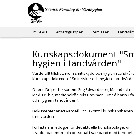
Om SFVH
Arbetsgrupper
Remisser
Tandvår
Kunskapsdokument "Smi
hygien i tandvården"
Värdefullt tillskott inom smittskydd och hygien i tandvå
Kunskapsdokument "Smittrisker och hygien i tandvårde
Odont. Dr. professor em. Stig Edwardsson, Malmö och
Med. Dr. h.c, medicinalråd Nils Bäckman, Umeå har nu fä
och Hygien i tandvården".
Dokumentet är ett värdefullt tillskott till kunskapsbase
tandvården.
Författarna redogör för det aktuella kunskapsläget om 
drabba patienter och personal i samband med tandbeha