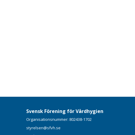
Svensk Förening för Vårdhygien
Organisationsnummer: 802438-1702
styrelsen@sfvh.se