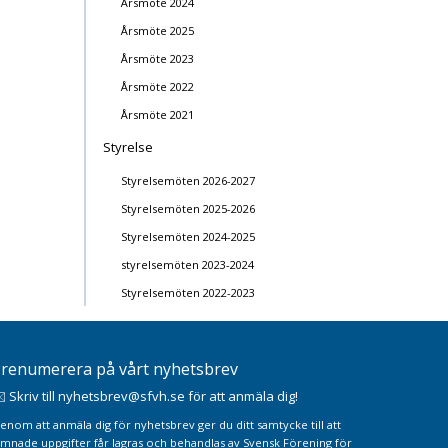
Årsmöte 2024
Årsmöte 2025
Årsmöte 2023
Årsmöte 2022
Årsmöte 2021
Styrelse
Styrelsemöten 2026-2027
Styrelsemöten 2025-2026
Styrelsemöten 2024-2025
styrelsemöten 2023-2024
Styrelsemöten 2022-2023
renumerera på vårt nyhetsbrev
️ Skriv till nyhetsbrev@sfvh.se för att anmäla dig!
enom att anmäla dig för nyhetsbrev ger du ditt samtycke till att
ämnade uppgifter får lagras och behandlas av Svensk Förening för