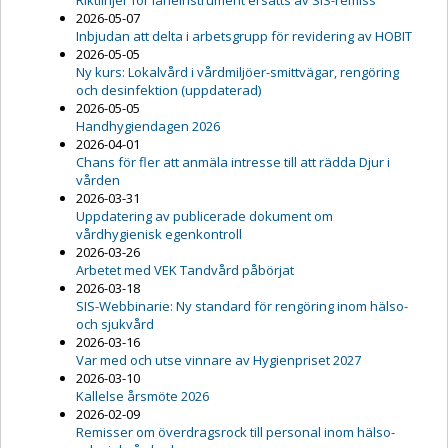
Riktlinjer för låneinstrument ersätts av SIS-remiss
2026-05-07
Inbjudan att delta i arbetsgrupp för revidering av HOBIT
2026-05-05
Ny kurs: Lokalvård i vårdmiljöer-smittvägar, rengöring
och desinfektion (uppdaterad)
2026-05-05
Handhygiendagen 2026
2026-04-01
Chans för fler att anmäla intresse till att rädda Djur i
vården
2026-03-31
Uppdatering av publicerade dokument om
vårdhygienisk egenkontroll
2026-03-26
Arbetet med VEK Tandvård påbörjat
2026-03-18
SIS-Webbinarie: Ny standard för rengöring inom hälso-
och sjukvård
2026-03-16
Var med och utse vinnare av Hygienpriset 2027
2026-03-10
Kallelse årsmöte 2026
2026-02-09
Remisser om överdragsrock till personal inom hälso-