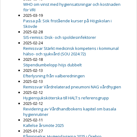
WHO om vinst med hygiensatsningar och kostnaden
för VRI
2025-03-19
Passa på: Sök fristående kurser på Högskolan i
Skövde
2025-02-28
SIS-remiss: Disk- och spoldesinfektorer
2025-02-24
Remissvar Stärkt medicinsk kompetens i kommunal
hälso- och sjukvård (SOU 2024:72)
2025-02-18
Stipendiumbelopp höjs dubbelt
2025-02-13
Efterlysning från valberedningen
2025-02-13
Remissvar Vårdrelaterad pneumoni NAG vårdhygien
2025-02-12
Hygiensjuksköterska till HALT:s referensgrupp
2025-02-12
Revidering av Vårdhandbokens kapitel om basala
hygienrutiner
2025-02-11
Kallelse årsmöte 2025
2025-01-27
Påminnelse: Hygiendagarna 2025 i Örebro