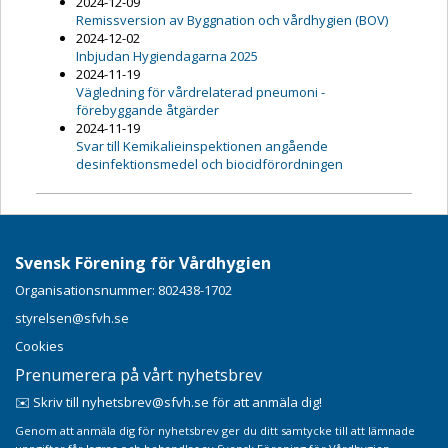
2024-12-09
Remissversion av Byggnation och vårdhygien (BOV)
2024-12-02
Inbjudan Hygiendagarna 2025
2024-11-19
Vägledning för vårdrelaterad pneumoni -
förebyggande åtgärder
2024-11-19
Svar till Kemikalieinspektionen angående
desinfektionsmedel och biocidförordningen
Svensk Förening för Vårdhygien
Organisationsnummer: 802438-1702
styrelsen@sfvh.se
Cookies
Prenumerera på vårt nyhetsbrev
✉️ Skriv till nyhetsbrev@sfvh.se för att anmäla dig!
Genom att anmäla dig för nyhetsbrev ger du ditt samtycke till att lämnade