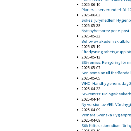
2025-06-10
Planerat serverunderhåll 12
2025-06-02
Sökes: Jurymedlem Hygienp
2025-05-28
Nytt nyhetsbrev per e-post
2025-05-22
Behov av akademisk utbildn
2025-05-19
Efterlysning arbetsgrupp b
2025-05-12
SIS-remiss: Rengöring för m
2025-05-07
Sen anmälan till fristående
2025-05-05
WHO: Handhygienens dag 
2025-04-22
SIS-remiss: Biologisk säker
2025-04-14
Ny version av VEK: Vårdhygi
2025-04-09
Vinnare Svenska Hygienpri
2025-04-09
Sök Kiiltos stipendium för 
2025-03-19