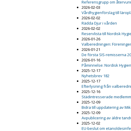
Referensgrupp om återvunn
2026-02-03
Vårdhygienförslag till lärop
2026-02-02
Rädda Djur i vården
2026-02-02
Reservlista till Nordisk Hy
2026-01-26
Valberedningen: Föreninge
2026-01-21
De första SIS-remisserna 2
2026-01-16
Påminnelse: Nordisk Hygie
2025-12-17
Nyhetsbrev 182
2025-12-17
Efterlysning från valbered
2025-12-16
Städintresserade medlemm
2025-12-09
Bidra till uppdatering av M
2025-12-09
Avpublicering av äldre ta
2025-12-02
EU-beslut om etanoldesinfekt