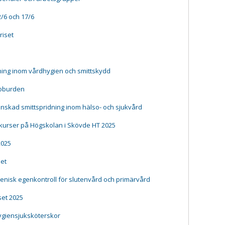
/6 och 17/6
riset
ing inom vårdhygien och smittskydd
ioburden
inskad smittspridning inom hälso- och sjukvård
 kurser på Högskolan i Skövde HT 2025
2025
het
enisk egenkontroll för slutenvård och primärvård
set 2025
hygiensjuksköterskor