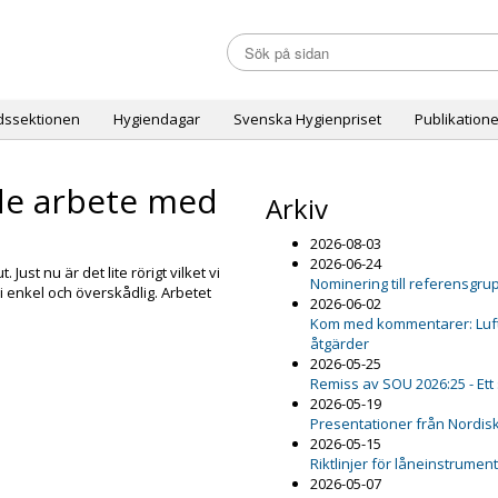
dssektionen
Hygiendagar
Svenska Hygienpriset
Publikatione
de arbete med
Arkiv
2026-08-03
2026-06-24
Just nu är det lite rörigt vilket vi
Nominering till referensgru
i enkel och överskådlig. Arbetet
2026-06-02
Kom med kommentarer: Luftfu
åtgärder
2026-05-25
Remiss av SOU 2026:25 - Ett
2026-05-19
Presentationer från Nordis
2026-05-15
Riktlinjer för låneinstrumen
2026-05-07