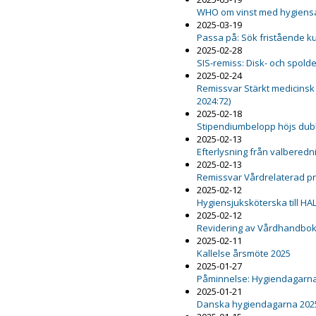
WHO om vinst med hygiensa
2025-03-19
Passa på: Sök fristående k
2025-02-28
SIS-remiss: Disk- och spold
2025-02-24
Remissvar Stärkt medicinsk
2024:72)
2025-02-18
Stipendiumbelopp höjs dub
2025-02-13
Efterlysning från valbered
2025-02-13
Remissvar Vårdrelaterad 
2025-02-12
Hygiensjuksköterska till HA
2025-02-12
Revidering av Vårdhandboke
2025-02-11
Kallelse årsmöte 2025
2025-01-27
Påminnelse: Hygiendagarna
2025-01-21
Danska hygiendagarna 202