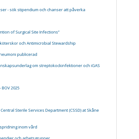
ser - sök stipendium och chanser att påverka
tion of Surgical Site Infections”
ksköterskor och Antimicrobial Stewardship
pneumoni publicerad
kunskapsunderlag om streptokockinfektioner och iGAS
- BOV 2025
 Central Sterile Services Department (CSSD) at Skåne
tspridning inom vård
ipendier och arbetsgrupper