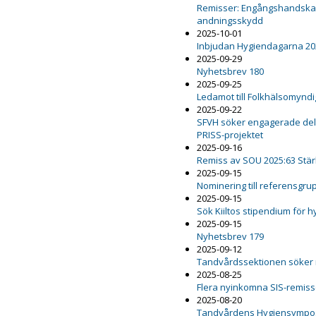
Remisser: Engångshandskar,
andningsskydd
2025-10-01
Inbjudan Hygiendagarna 20
2025-09-29
Nyhetsbrev 180
2025-09-25
Ledamot till Folkhälsomynd
2025-09-22
SFVH söker engagerade delt
PRISS-projektet
2025-09-16
Remiss av SOU 2025:63 Stär
2025-09-15
Nominering till referensgru
2025-09-15
Sök Kiiltos stipendium för 
2025-09-15
Nyhetsbrev 179
2025-09-12
Tandvårdssektionen söker
2025-08-25
Flera nyinkomna SIS-remiss
2025-08-20
Tandvårdens Hygiensympo