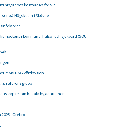
tsningar och kostnaden för VRI
urser på Högskolan i Skövde
esinfektorer
 kompetens i kommunal hälso- och sjukvård (SOU
belt
ningen
pneumoni NAG vårdhygien
LT:s referensgrupp
ns kapitel om basala hygienrutiner
 2025 i Örebro
5