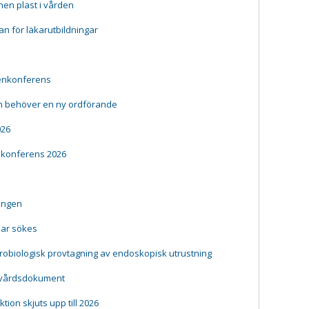
en plast i vården
lan för läkarutbildningar
gienkonferens
n behöver en ny ordförande
026
nkonferens 2026
ningen
ar sökes
ikrobiologisk provtagning av endoskopisk utrustning
ndvårdsdokument
ion skjuts upp till 2026