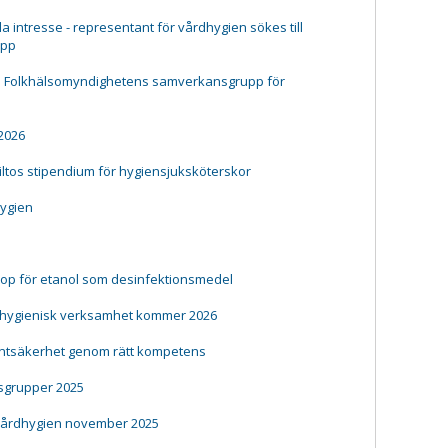
a intresse - representant för vårdhygien sökes till
upp
ll Folkhälsomyndighetens samverkansgrupp för
 2026
iiltos stipendium för hygiensjuksköterskor
hygien
rop för etanol som desinfektionsmedel
 hygienisk verksamhet kommer 2026
ientsäkerhet genom rätt kompetens
grupper 2025
vårdhygien november 2025