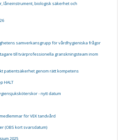
 låneinstrument, biologisk säkerhet och
26
ighetens samverkansgrupp för vårdhygieniska frågor
agare till tvärprofessionella granskningsteam inom
kt patientsäkerhet genom rätt kompetens
pp HALT
hygiensjuksköterskor - nytt datum
 medlemmar för VEK tandvård
er (OBS kort svarsdatum)
sium 2025