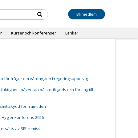
Bli medlem
r
Kurser och konferenser
Länkar
pp för frågor om vårdhygien i regeringsuppdrag
ktighet - påverkan på sterilt gods och förslag till
 smittskydd för framtiden
k Hygienkonferens 2026
t ersätts av SIS-remiss