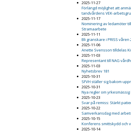
2025-11-27
Förlängd möjlighet att anmäl
tandvårdens VEK-arbetsgr
2025-11-17
Nominering av ledamöter ti
Stramaarbete
2025-11-11
Bli granskare i PRISS våren
2025-11-06
Anette Svensson tilldelas K
2025-11-03
Representant till NAG vård
2025-11-03
Nyhetsbrev 181
2025-10-31
SFVH ställer sig bakom upp
2025-10-31
Nya regler om yrkesmässig
2025-10-23
Svar på remiss: Stärkt pat
2025-10-22
Samverkansdag med arbets
2025-10-15
Konferens smittskydd och 
2025-10-14