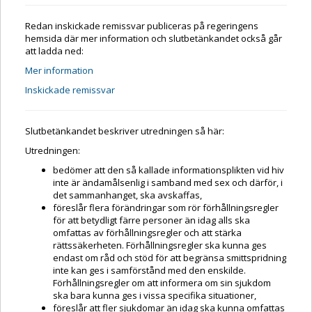
Redan inskickade remissvar publiceras på regeringens
hemsida där mer information och slutbetänkandet också går
att ladda ned:
Mer information
Inskickade remissvar
Slutbetänkandet beskriver utredningen så här:
Utredningen:
bedömer att den så kallade informationsplikten vid hiv
inte är ändamålsenlig i samband med sex och därför, i
det sammanhanget, ska avskaffas,
föreslår flera förändringar som rör förhållningsregler
för att betydligt färre personer än idag alls ska
omfattas av förhållningsregler och att stärka
rättssäkerheten. Förhållningsregler ska kunna ges
endast om råd och stöd för att begränsa smittspridning
inte kan ges i samförstånd med den enskilde.
Förhållningsregler om att informera om sin sjukdom
ska bara kunna ges i vissa specifika situationer,
föreslår att fler sjukdomar än idag ska kunna omfattas