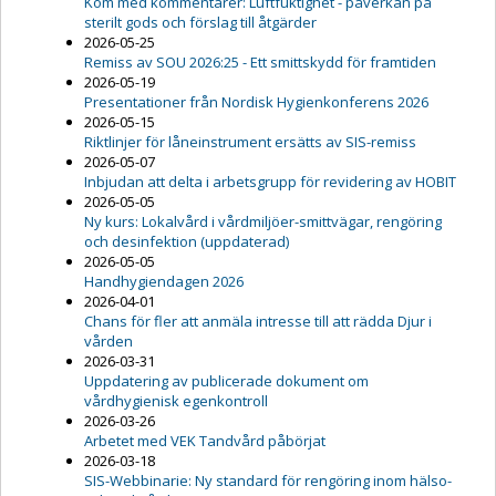
Kom med kommentarer: Luftfuktighet - påverkan på
sterilt gods och förslag till åtgärder
2026-05-25
Remiss av SOU 2026:25 - Ett smittskydd för framtiden
2026-05-19
Presentationer från Nordisk Hygienkonferens 2026
2026-05-15
Riktlinjer för låneinstrument ersätts av SIS-remiss
2026-05-07
Inbjudan att delta i arbetsgrupp för revidering av HOBIT
2026-05-05
Ny kurs: Lokalvård i vårdmiljöer-smittvägar, rengöring
och desinfektion (uppdaterad)
2026-05-05
Handhygiendagen 2026
2026-04-01
Chans för fler att anmäla intresse till att rädda Djur i
vården
2026-03-31
Uppdatering av publicerade dokument om
vårdhygienisk egenkontroll
2026-03-26
Arbetet med VEK Tandvård påbörjat
2026-03-18
SIS-Webbinarie: Ny standard för rengöring inom hälso-