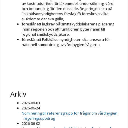
av kostnadsfrihet för läkemedel, undersökning, vård
och behandling för den enskilde. Regeringen ska på
Folkhälsomyndighetens förslag få föreskriva vilka
sjukdomar det ska gälla,
föreslår ett lagkrav på smittskyddsläkarens placering
inom regionen och att funktionen byter namn till
regional smittskyddsläkare,
föreslår att Folkhälsomyndigheten ska ansvara för
nationell samordning av vårdhygienfrågorna.
Arkiv
2026-08-03
2026-06-24
Nominering till referensgrupp för frågor om vårdhygien
i regeringsuppdrag
2026-06-02