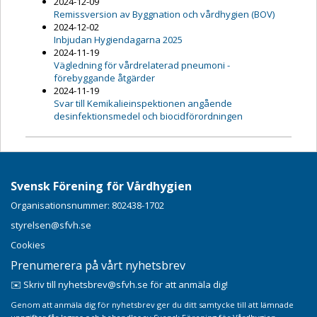
2024-12-09
Remissversion av Byggnation och vårdhygien (BOV)
2024-12-02
Inbjudan Hygiendagarna 2025
2024-11-19
Vägledning för vårdrelaterad pneumoni -
förebyggande åtgärder
2024-11-19
Svar till Kemikalieinspektionen angående
desinfektionsmedel och biocidförordningen
Svensk Förening för Vårdhygien
Organisationsnummer: 802438-1702
styrelsen@sfvh.se
Cookies
Prenumerera på vårt nyhetsbrev
✉️ Skriv till nyhetsbrev@sfvh.se för att anmäla dig!
Genom att anmäla dig för nyhetsbrev ger du ditt samtycke till att lämnade