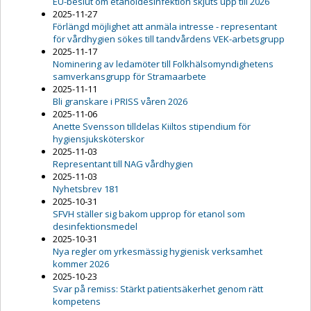
EU-beslut om etanoldesinfektion skjuts upp till 2026
2025-11-27
Förlängd möjlighet att anmäla intresse - representant
för vårdhygien sökes till tandvårdens VEK-arbetsgrupp
2025-11-17
Nominering av ledamöter till Folkhälsomyndighetens
samverkansgrupp för Stramaarbete
2025-11-11
Bli granskare i PRISS våren 2026
2025-11-06
Anette Svensson tilldelas Kiiltos stipendium för
hygiensjuksköterskor
2025-11-03
Representant till NAG vårdhygien
2025-11-03
Nyhetsbrev 181
2025-10-31
SFVH ställer sig bakom upprop för etanol som
desinfektionsmedel
2025-10-31
Nya regler om yrkesmässig hygienisk verksamhet
kommer 2026
2025-10-23
Svar på remiss: Stärkt patientsäkerhet genom rätt
kompetens