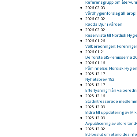
Referensgrupp om återvunn
2026-02-03
Vårdhygienförslag till lärop
2026-02-02
Rädda Djur i vården
2026-02-02
Reservlista till Nordisk Hy
2026-01-26
Valberedningen: Föreninge
2026-01-21
De första SIS-remisserna 2
2026-01-16
Påminnelse: Nordisk Hygie
2025-12-17
Nyhetsbrev 182
2025-12-17
Efterlysning från valbered
2025-12-16
Städintresserade medlemm
2025-12-09
Bidra till uppdatering av M
2025-12-09
Avpublicering av äldre ta
2025-12-02
EU-beslut om etanoldesinfekt