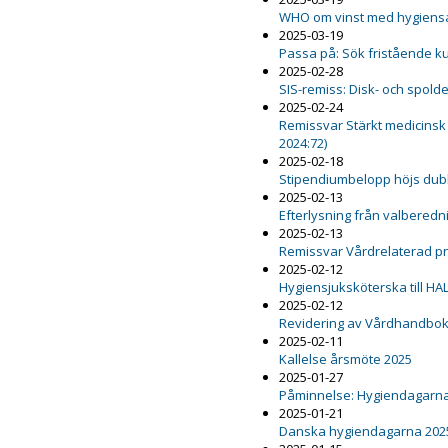
WHO om vinst med hygiensa
2025-03-19
Passa på: Sök fristående k
2025-02-28
SIS-remiss: Disk- och spold
2025-02-24
Remissvar Stärkt medicinsk
2024:72)
2025-02-18
Stipendiumbelopp höjs dub
2025-02-13
Efterlysning från valbered
2025-02-13
Remissvar Vårdrelaterad 
2025-02-12
Hygiensjuksköterska till HA
2025-02-12
Revidering av Vårdhandboke
2025-02-11
Kallelse årsmöte 2025
2025-01-27
Påminnelse: Hygiendagarna
2025-01-21
Danska hygiendagarna 202