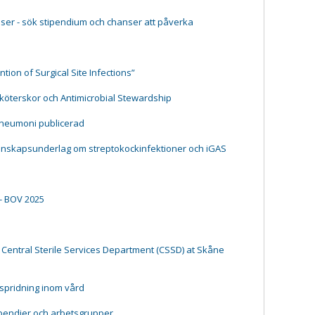
ser - sök stipendium och chanser att påverka
tion of Surgical Site Infections”
ksköterskor och Antimicrobial Stewardship
pneumoni publicerad
kunskapsunderlag om streptokockinfektioner och iGAS
- BOV 2025
 Central Sterile Services Department (CSSD) at Skåne
tspridning inom vård
ipendier och arbetsgrupper