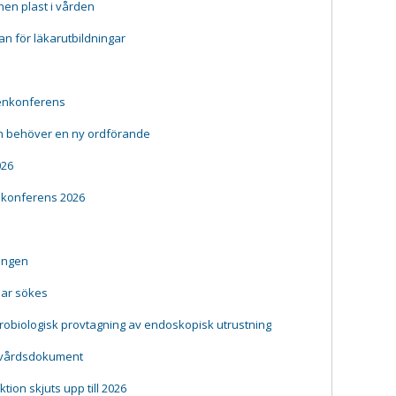
en plast i vården
lan för läkarutbildningar
gienkonferens
n behöver en ny ordförande
026
nkonferens 2026
ningen
ar sökes
ikrobiologisk provtagning av endoskopisk utrustning
ndvårdsdokument
ion skjuts upp till 2026