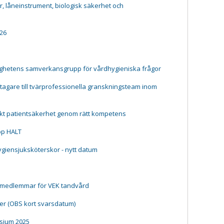
 låneinstrument, biologisk säkerhet och
26
ighetens samverkansgrupp för vårdhygieniska frågor
agare till tvärprofessionella granskningsteam inom
kt patientsäkerhet genom rätt kompetens
pp HALT
hygiensjuksköterskor - nytt datum
 medlemmar för VEK tandvård
er (OBS kort svarsdatum)
sium 2025