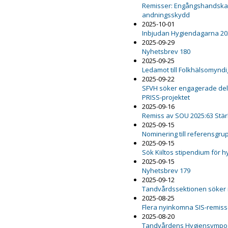
Remisser: Engångshandskar,
andningsskydd
2025-10-01
Inbjudan Hygiendagarna 20
2025-09-29
Nyhetsbrev 180
2025-09-25
Ledamot till Folkhälsomynd
2025-09-22
SFVH söker engagerade delt
PRISS-projektet
2025-09-16
Remiss av SOU 2025:63 Stär
2025-09-15
Nominering till referensgru
2025-09-15
Sök Kiiltos stipendium för 
2025-09-15
Nyhetsbrev 179
2025-09-12
Tandvårdssektionen söker
2025-08-25
Flera nyinkomna SIS-remiss
2025-08-20
Tandvårdens Hygiensympo