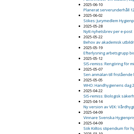
2025-06-10
Planerat serverunderhåll 12
2025-06-02
Sökes: Jurymedlem Hygienp
2025-05-28
Nytt nyhetsbrev per e-post
2025-05-22
Behov av akademisk utbildn
2025-05-19
Efterlysning arbetsgrupp b
2025-05-12
SIS-remiss: Rengöring för m
2025-05-07
Sen anmälan till fristående
2025-05-05
WHO: Handhygienens dag 
2025-04-22
SIS-remiss: Biologisk säker
2025-04-14
Ny version av VEK: Vårdhygi
2025-04-09
Vinnare Svenska Hygienpri
2025-04-09
Sök Kiiltos stipendium för 
2025-03-19