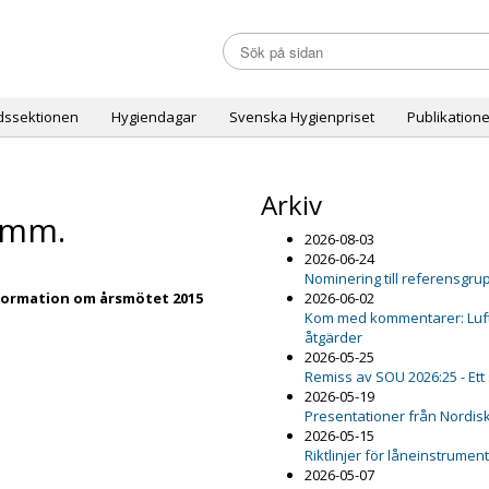
dssektionen
Hygiendagar
Svenska Hygienpriset
Publikatione
Arkiv
 mm.
2026-08-03
2026-06-24
Nominering till referensgru
formation om årsmötet 2015
2026-06-02
Kom med kommentarer: Luftfu
åtgärder
2026-05-25
Remiss av SOU 2026:25 - Ett
2026-05-19
Presentationer från Nordis
2026-05-15
Riktlinjer för låneinstrumen
2026-05-07