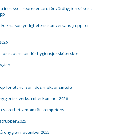
a intresse - representant för vårdhygien sökes till
upp
ll Folkhälsomyndighetens samverkansgrupp för
 2026
iiltos stipendium för hygiensjuksköterskor
hygien
rop för etanol som desinfektionsmedel
 hygienisk verksamhet kommer 2026
ientsäkerhet genom rätt kompetens
grupper 2025
vårdhygien november 2025