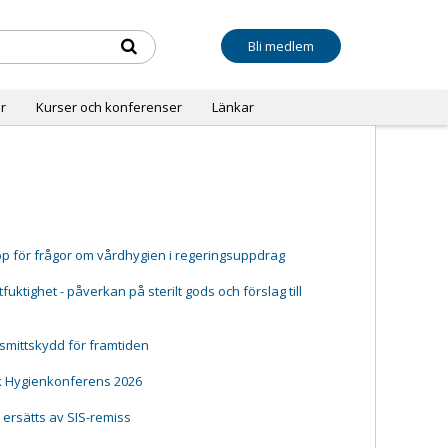
Bli medlem
r
Kurser och konferenser
Länkar
pp för frågor om vårdhygien i regeringsuppdrag
ktighet - påverkan på sterilt gods och förslag till
 smittskydd för framtiden
k Hygienkonferens 2026
t ersätts av SIS-remiss