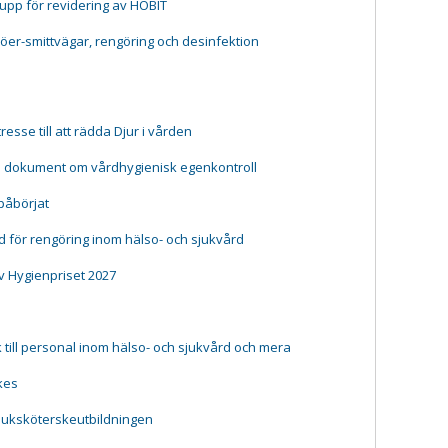
rupp för revidering av HOBIT
jöer-smittvägar, rengöring och desinfektion
resse till att rädda Djur i vården
e dokument om vårdhygienisk egenkontroll
påbörjat
 för rengöring inom hälso- och sjukvård
v Hygienpriset 2027
till personal inom hälso- och sjukvård och mera
kes
juksköterskeutbildningen