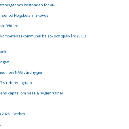
tsningar och kostnaden för VRI
urser på Högskolan i Skövde
esinfektorer
 kompetens i kommunal hälso- och sjukvård (SOU
belt
ningen
pneumoni NAG vårdhygien
LT:s referensgrupp
ns kapitel om basala hygienrutiner
 2025 i Örebro
5