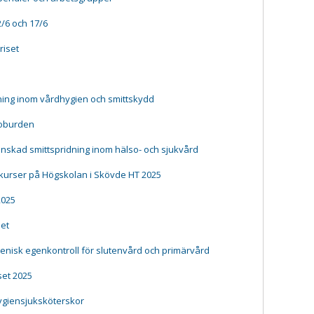
/6 och 17/6
riset
ing inom vårdhygien och smittskydd
ioburden
inskad smittspridning inom hälso- och sjukvård
 kurser på Högskolan i Skövde HT 2025
2025
het
enisk egenkontroll för slutenvård och primärvård
set 2025
hygiensjuksköterskor