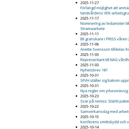
2025-11-27
Förlängd möjlighet att anmäl
tandvårdens VEK-arbetsgr
2025-11-17
Nominering av ledamöter ti
Stramaarbete
2025-11-11
Bli granskare i PRISS våren
2025-11-06
Anette Svensson tilldelas K
2025-11-03
Representant till NAG vård
2025-11-03
Nyhetsbrev 181
2025-10-31
SFVH ställer sig bakom upp
2025-10-31
Nya regler om yrkesmässig
2025-10-23
Svar på remiss: Stärkt pat
2025-10-22
Samverkansdag med arbets
2025-10-15
Konferens smittskydd och 
2025-10-14