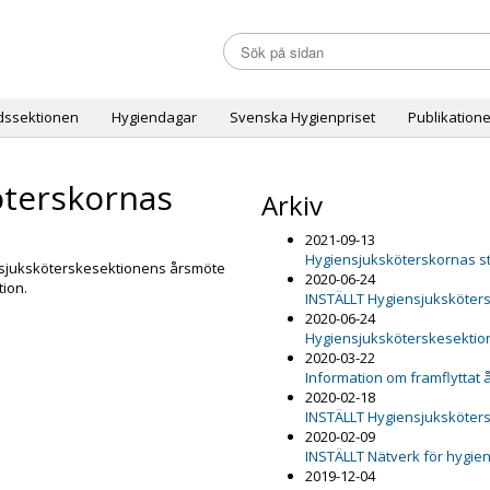
dssektionen
Hygiendagar
Svenska Hygienpriset
Publikatione
öterskornas
Arkiv
2021-09-13
Hygiensjuksköterskornas s
ensjuksköterskesektionens årsmöte
2020-06-24
tion.
INSTÄLLT Hygiensjuksköter
2020-06-24
Hygiensjuksköterskesektion
2020-03-22
Information om framflyttat
2020-02-18
INSTÄLLT Hygiensjuksköter
2020-02-09
INSTÄLLT Nätverk för hygie
2019-12-04