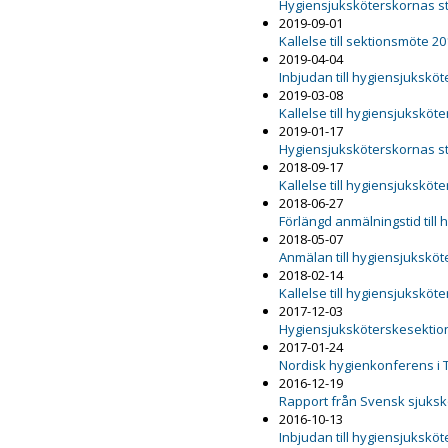
Hygiensjuksköterskornas s
2019-09-01
Kallelse till sektionsmöte 2
2019-04-04
Inbjudan till hygiensjukskö
2019-03-08
Kallelse till hygiensjukskö
2019-01-17
Hygiensjuksköterskornas s
2018-09-17
Kallelse till hygiensjukskö
2018-06-27
Förlängd anmälningstid till
2018-05-07
Anmälan till hygiensjukskö
2018-02-14
Kallelse till hygiensjukskö
2017-12-03
Hygiensjuksköterskesektion
2017-01-24
Nordisk hygienkonferens i 
2016-12-19
Rapport från Svensk sjuks
2016-10-13
Inbjudan till hygiensjukskö