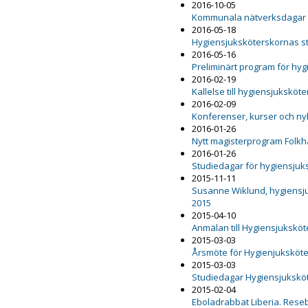
2016-10-05
Kommunala nätverksdagar i
2016-05-18
Hygiensjuksköterskornas st
2016-05-16
Preliminärt program för hy
2016-02-19
Kallelse till hygiensjukskö
2016-02-09
Konferenser, kurser och ny
2016-01-26
Nytt magisterprogram Folkh
2016-01-26
Studiedagar för hygiensjuk
2015-11-11
Susanne Wiklund, hygiensju
2015
2015-04-10
Anmälan till Hygiensjukskö
2015-03-03
Årsmöte för Hygienjuksköt
2015-03-03
Studiedagar Hygiensjuksköt
2015-02-04
Eboladrabbat Liberia. Reseb