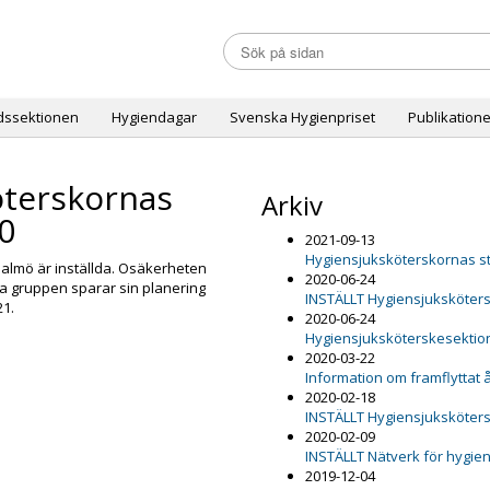
dssektionen
Hygiendagar
Svenska Hygienpriset
Publikatione
öterskornas
Arkiv
0
2021-09-13
Hygiensjuksköterskornas s
Malmö är inställda. Osäkerheten
2020-06-24
dra gruppen sparar sin planering
INSTÄLLT Hygiensjuksköter
21.
2020-06-24
Hygiensjuksköterskesektion
2020-03-22
Information om framflyttat
2020-02-18
INSTÄLLT Hygiensjuksköter
2020-02-09
INSTÄLLT Nätverk för hygie
2019-12-04