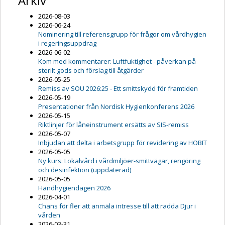
Arkiv
2026-08-03
2026-06-24
Nominering till referensgrupp för frågor om vårdhygien
i regeringsuppdrag
2026-06-02
Kom med kommentarer: Luftfuktighet - påverkan på
sterilt gods och förslag till åtgärder
2026-05-25
Remiss av SOU 2026:25 - Ett smittskydd för framtiden
2026-05-19
Presentationer från Nordisk Hygienkonferens 2026
2026-05-15
Riktlinjer för låneinstrument ersätts av SIS-remiss
2026-05-07
Inbjudan att delta i arbetsgrupp för revidering av HOBIT
2026-05-05
Ny kurs: Lokalvård i vårdmiljöer-smittvägar, rengöring
och desinfektion (uppdaterad)
2026-05-05
Handhygiendagen 2026
2026-04-01
Chans för fler att anmäla intresse till att rädda Djur i
vården
2026-03-31