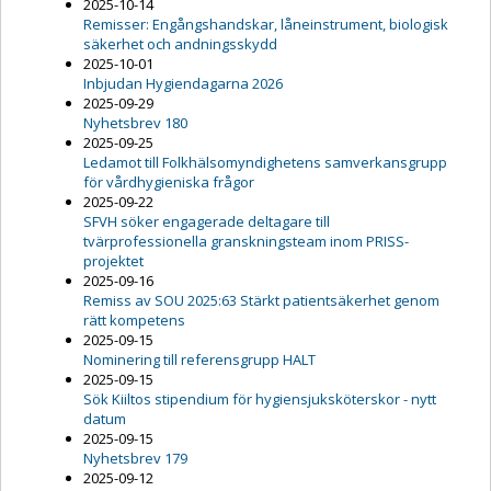
2025-10-14
Remisser: Engångshandskar, låneinstrument, biologisk
säkerhet och andningsskydd
2025-10-01
Inbjudan Hygiendagarna 2026
2025-09-29
Nyhetsbrev 180
2025-09-25
Ledamot till Folkhälsomyndighetens samverkansgrupp
för vårdhygieniska frågor
2025-09-22
SFVH söker engagerade deltagare till
tvärprofessionella granskningsteam inom PRISS-
projektet
2025-09-16
Remiss av SOU 2025:63 Stärkt patientsäkerhet genom
rätt kompetens
2025-09-15
Nominering till referensgrupp HALT
2025-09-15
Sök Kiiltos stipendium för hygiensjuksköterskor - nytt
datum
2025-09-15
Nyhetsbrev 179
2025-09-12