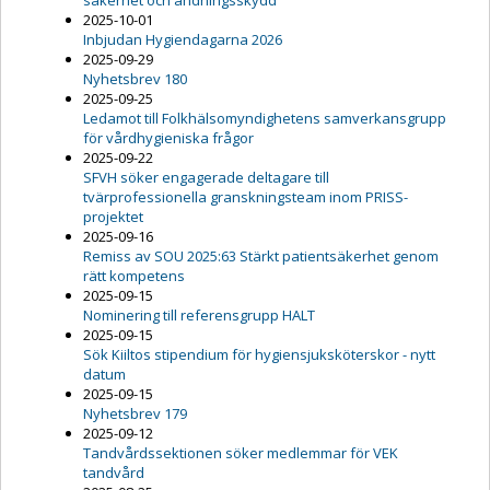
säkerhet och andningsskydd
2025-10-01
Inbjudan Hygiendagarna 2026
2025-09-29
Nyhetsbrev 180
2025-09-25
Ledamot till Folkhälsomyndighetens samverkansgrupp
för vårdhygieniska frågor
2025-09-22
SFVH söker engagerade deltagare till
tvärprofessionella granskningsteam inom PRISS-
projektet
2025-09-16
Remiss av SOU 2025:63 Stärkt patientsäkerhet genom
rätt kompetens
2025-09-15
Nominering till referensgrupp HALT
2025-09-15
Sök Kiiltos stipendium för hygiensjuksköterskor - nytt
datum
2025-09-15
Nyhetsbrev 179
2025-09-12
Tandvårdssektionen söker medlemmar för VEK
tandvård