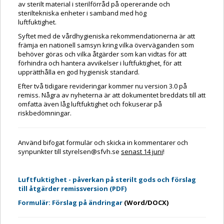
av sterilt material i sterilförråd på opererande och
steriltekniska enheter i samband med hög
luftfuktighet.
Syftet med de vårdhygieniska rekommendationerna är att
främja en nationell samsyn kring vilka överväganden som
behöver göras och vilka åtgärder som kan vidtas för att
förhindra och hantera avvikelser i luftfuktighet, för att
upprätthålla en god hygienisk standard.
Efter två tidigare revideringar kommer nu version 3.0 på
remiss. Några av nyheterna är att dokumentet breddats till att
omfatta även låg luftfuktighet och fokuserar på
riskbedömningar.
Använd bifogat formulär och skicka in kommentarer och
synpunkter till styrelsen@sfvh.se
senast 14 juni
!
Luftfuktighet - påverkan på sterilt gods och förslag
till åtgärder remissversion (PDF)
Formulär: Förslag på ändringar
(Word/DOCX)