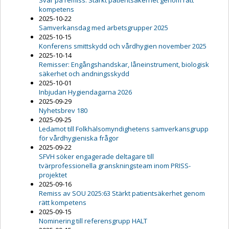
Svar på remiss: Stärkt patientsäkerhet genom rätt
kompetens
2025-10-22
Samverkansdag med arbetsgrupper 2025
2025-10-15
Konferens smittskydd och vårdhygien november 2025
2025-10-14
Remisser: Engångshandskar, låneinstrument, biologisk
säkerhet och andningsskydd
2025-10-01
Inbjudan Hygiendagarna 2026
2025-09-29
Nyhetsbrev 180
2025-09-25
Ledamot till Folkhälsomyndighetens samverkansgrupp
för vårdhygieniska frågor
2025-09-22
SFVH söker engagerade deltagare till
tvärprofessionella granskningsteam inom PRISS-
projektet
2025-09-16
Remiss av SOU 2025:63 Stärkt patientsäkerhet genom
rätt kompetens
2025-09-15
Nominering till referensgrupp HALT