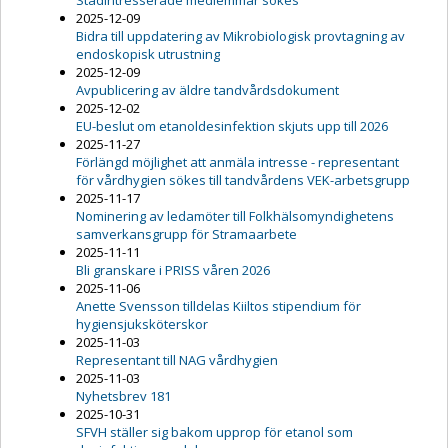
Städintresserade medlemmar sökes
2025-12-09
Bidra till uppdatering av Mikrobiologisk provtagning av
endoskopisk utrustning
2025-12-09
Avpublicering av äldre tandvårdsdokument
2025-12-02
EU-beslut om etanoldesinfektion skjuts upp till 2026
2025-11-27
Förlängd möjlighet att anmäla intresse - representant
för vårdhygien sökes till tandvårdens VEK-arbetsgrupp
2025-11-17
Nominering av ledamöter till Folkhälsomyndighetens
samverkansgrupp för Stramaarbete
2025-11-11
Bli granskare i PRISS våren 2026
2025-11-06
Anette Svensson tilldelas Kiiltos stipendium för
hygiensjuksköterskor
2025-11-03
Representant till NAG vårdhygien
2025-11-03
Nyhetsbrev 181
2025-10-31
SFVH ställer sig bakom upprop för etanol som